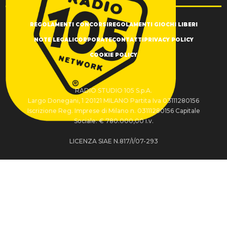
REGOLAMENTI CONCORSI
REGOLAMENTI GIOCHI LIBERI
NOTE LEGALI
CORPORATE
CONTATTI
PRIVACY POLICY
COOKIE POLICY
RADIO STUDIO 105 S.p.A.
Largo Donegani, 1 20121 MILANO Partita Iva 03111280156
Iscrizione Reg. Imprese di Milano n. 03111280156 Capitale
Sociale: € 780.000,00 i.v.
LICENZA SIAE N.817/I/07-293