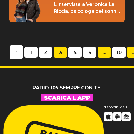
L’intervista a Veronica La
Riccia, psicologa del sonno
pt.3
‹
1
2
3
4
5
...
10
.
RADIO 105 SEMPRE CON TE!
SCARICA L'APP
disponibile su