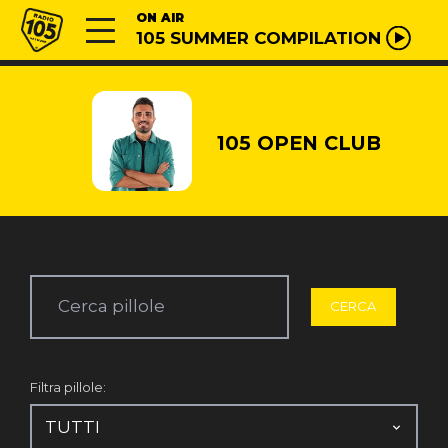
Vai al contenuto
Radio 105
ON AIR
105 SUMMER COMPILATION
105 OPEN CLUB
Filtra pillole: