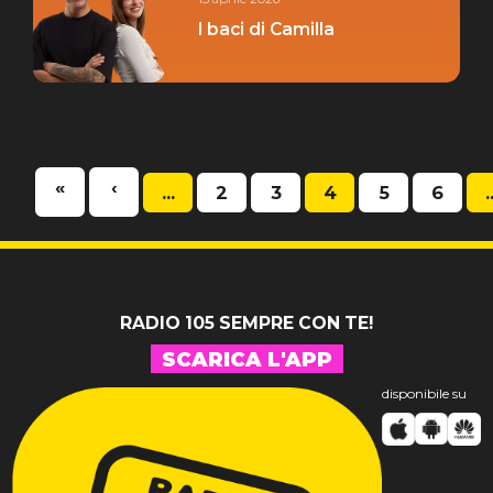
I baci di Camilla
«
‹
...
2
3
4
5
6
.
RADIO 105 SEMPRE CON TE!
SCARICA L'APP
disponibile su