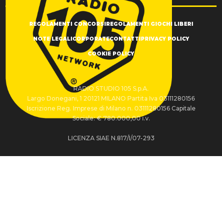
REGOLAMENTI CONCORSI
REGOLAMENTI GIOCHI LIBERI
NOTE LEGALI
CORPORATE
CONTATTI
PRIVACY POLICY
COOKIE POLICY
RADIO STUDIO 105 S.p.A.
Largo Donegani, 1 20121 MILANO Partita Iva 03111280156
Iscrizione Reg. Imprese di Milano n. 03111280156 Capitale
Sociale: € 780.000,00 i.v.
LICENZA SIAE N.817/I/07-293