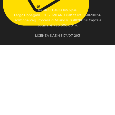
RADIO STUDIO 105 S.p.A.
Largo Donegani, 1 20121 MILANO Partita Iva 03111280156
Iscrizione Reg. Imprese di Milano n. 03111280156 Capitale
Sociale: € 780.000,00 i.v.
LICENZA SIAE N.817/I/07-293