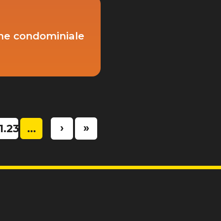
ne condominiale
›
»
1.230
...