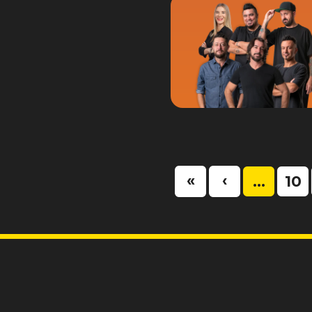
«
‹
...
10