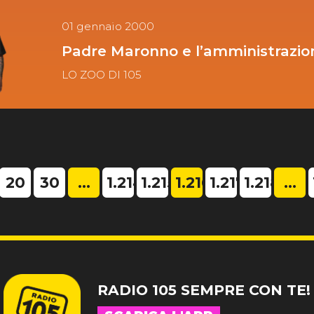
01 gennaio 2000
Padre Maronno e l’amministrazio
LO ZOO DI 105
20
30
...
1.214
1.215
1.216
1.217
1.218
...
RADIO 105 SEMPRE CON TE!