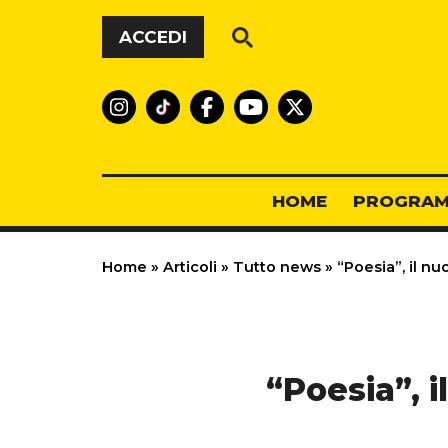
Vai al contenuto
ACCEDI
HOME
PROGRAM
Home
»
Articoli
»
Tutto news
»
“Poesia”, il nuo
“Poesia”, i