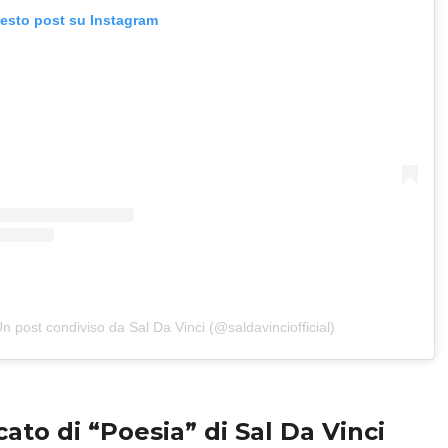
uesto post su Instagram
n post condiviso da Sal Da Vinci (@saldavinciofficial)
ficato di “Poesia” di Sal Da Vinci