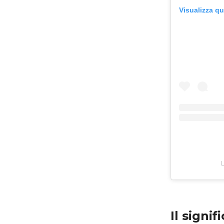
Visualizza q
U
Il signi