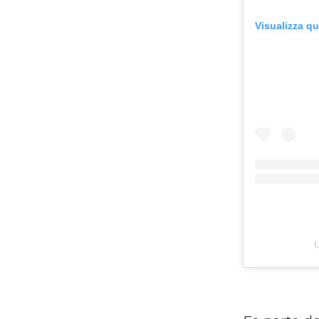
Visualizza q
U