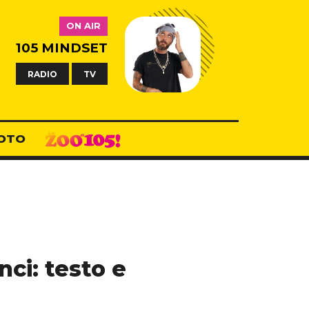
ON AIR
105 MINDSET
RADIO
TV
OTO
nci: testo e