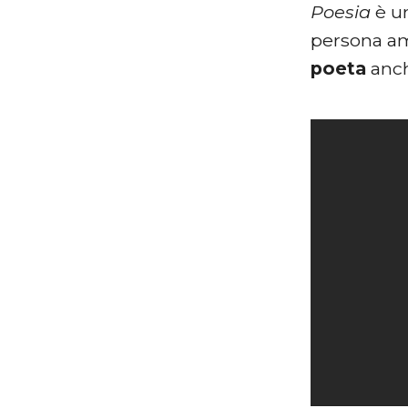
Poesia
è u
persona a
poeta
anc