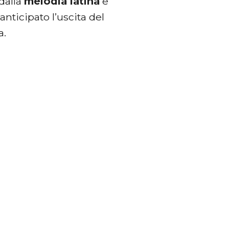
dalla
melodia latina
e
anticipato l’uscita del
a.