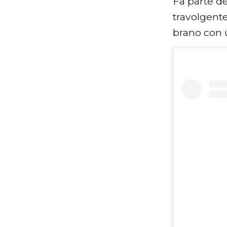
Fa parte d
travolgente
brano con u