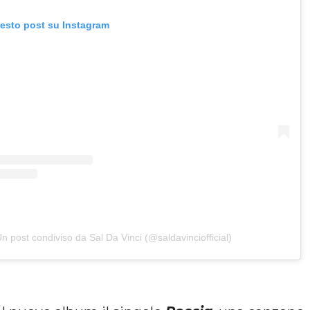
uesto post su Instagram
n post condiviso da Sal Da Vinci (@saldavinciofficial)