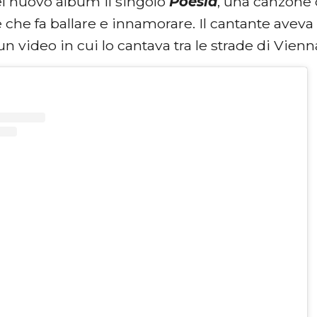
el nuovo album il singolo
Poesia
, una canzone 
 che fa ballare e innamorare. Il cantante aveva 
n video in cui lo cantava tra le strade di Vienn