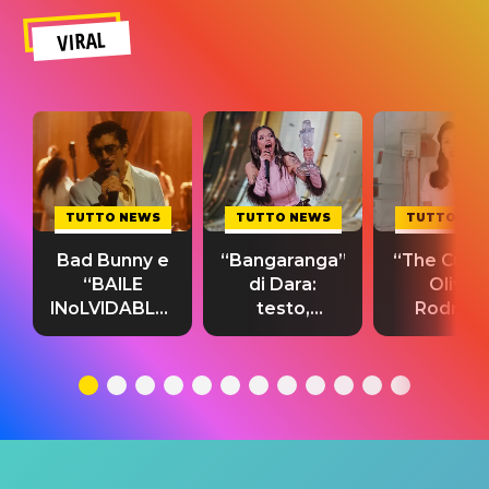
VIRAL
TUTTO NEWS
TUTTO NEWS
TUTTO NE
Bad Bunny e
“Bangaranga”
“The Cure”
“BAILE
di Dara:
Olivia
INoLVIDABLE”:
testo,
Rodrigo
testo,
traduzione e
testo,
traduzione e
significato
traduzion
significato
del singolo
significa