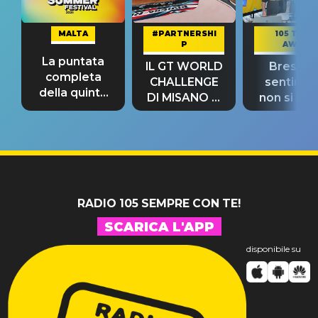
MALTA
#PARTNERSHI
105 TAKE
P
AWAY
La puntata
IL GT WORLD
Bresh: "I
completa
CHALLENGE
sentime
della quinta
DI MISANO si
non si pr
tappa
riconferma
fino alla n
un GRANDE
prima"
SUCCESSO!
RADIO 105 SEMPRE CON TE!
SCARICA L'APP
disponibile su