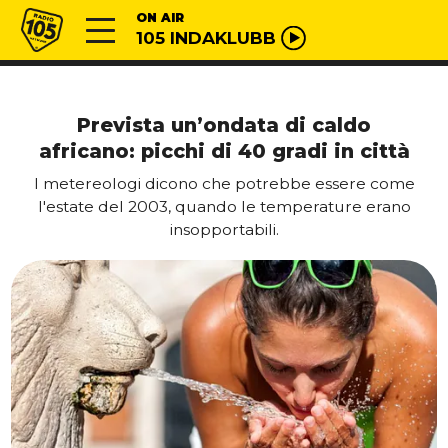
Vai al contenuto
Radio 105
ON AIR
105 INDAKLUBB
Prevista un’ondata di caldo
africano: picchi di 40 gradi in città
I metereologi dicono che potrebbe essere come
l'estate del 2003, quando le temperature erano
insopportabili.