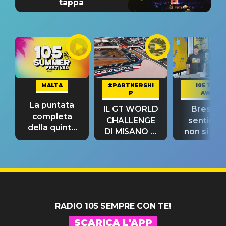
tappa
MALTA
#PARTNERSHI
105 TAKE
P
AWAY
La puntata
IL GT WORLD
Bresh: "I
completa
CHALLENGE
sentime
della quinta
DI MISANO si
non si pr
tappa
riconferma
fino alla n
un GRANDE
prima"
SUCCESSO!
RADIO 105 SEMPRE CON TE!
SCARICA L'APP