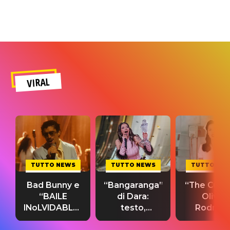
VIRAL
TUTTO NEWS
TUTTO NEWS
TUTTO NE
Bad Bunny e
“Bangaranga”
“The Cure”
“BAILE
di Dara:
Olivia
INoLVIDABLE”:
testo,
Rodrigo
testo,
traduzione e
testo,