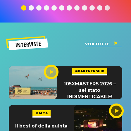
traduzione e
significato
traduzion
significato
del singolo
significa
INTERVISTE
VEDI TUTTE
#PARTNERSHIP
105XMASTERS 2026 –
sei stato
INDIMENTICABILE!
MALTA
Il best of della quinta