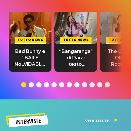
TUTTO NEWS
TUTTO NEWS
TUTTO NE
Bad Bunny e
“Bangaranga”
“The Cure”
“BAILE
di Dara:
Olivia
INoLVIDABLE”:
testo,
Rodrigo
testo,
traduzione e
testo,
traduzione e
significato
traduzion
significato
del singolo
significa
INTERVISTE
VEDI TUTTE