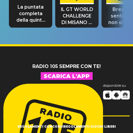
La puntata
IL GT WORLD
Bresh: "I
completa
CHALLENGE
sentime
della quinta
DI MISANO si
non si pr
tappa
riconferma
fino alla n
un GRANDE
prima"
SUCCESSO!
RADIO 105 SEMPRE CON TE!
SCARICA L'APP
disponibile su
REGOLAMENTI CONCORSI
REGOLAMENTI GIOCHI LIBERI