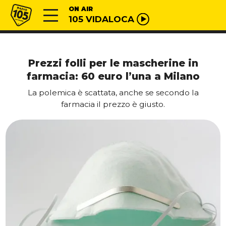
Vai al contenuto
Radio 105
ON AIR
105 VIDALOCA
Prezzi folli per le mascherine in
farmacia: 60 euro l’una a Milano
La polemica è scattata, anche se secondo la
farmacia il prezzo è giusto.