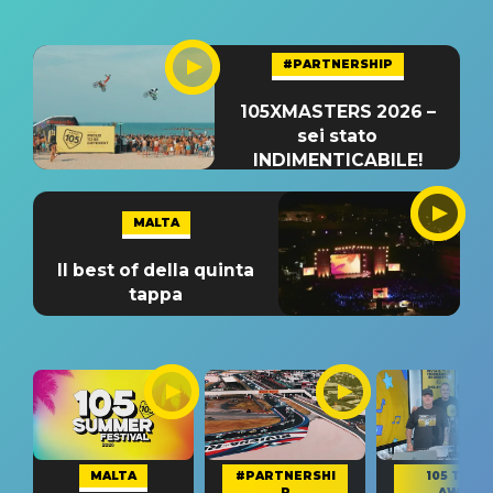
#PARTNERSHIP
105XMASTERS 2026 –
sei stato
INDIMENTICABILE!
MALTA
Il best of della quinta
tappa
MALTA
#PARTNERSHI
105 TAKE
P
AWAY