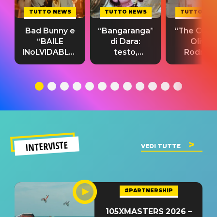
TUTTO NEWS
TUTTO NEWS
TUTTO NE
Bad Bunny e
“Bangaranga”
“The Cure”
“BAILE
di Dara:
Olivia
INoLVIDABLE”:
testo,
Rodrigo
testo,
traduzione e
testo,
traduzione e
significato
traduzion
significato
del singolo
significa
INTERVISTE
VEDI TUTTE
#PARTNERSHIP
105XMASTERS 2026 –