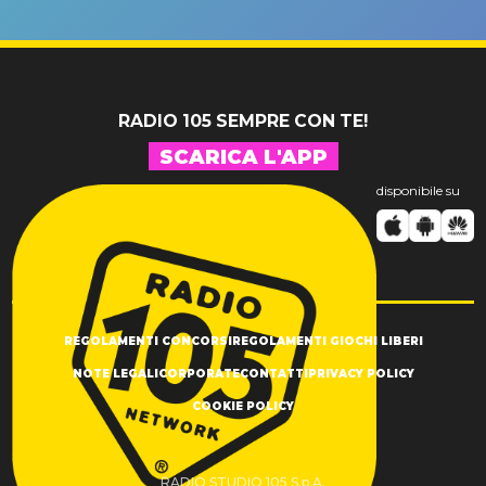
un GRANDE
prima"
SUCCESSO!
RADIO 105 SEMPRE CON TE!
SCARICA L'APP
disponibile su
REGOLAMENTI CONCORSI
REGOLAMENTI GIOCHI LIBERI
NOTE LEGALI
CORPORATE
CONTATTI
PRIVACY POLICY
COOKIE POLICY
RADIO STUDIO 105 S.p.A.