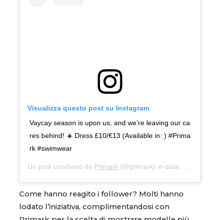
Visualizza questo post su Instagram
Vaycay season is upon us, and we’re leaving our ca
res behind! ☀️ Dress £10/€13 (Available in: ) #Prima
rk #swimwear
Un post condiviso da
Primark
(@primark) in data:
Mag 4, 201
Come hanno reagito i follower? Molti hanno
lodato l’iniziativa, complimentandosi con
Primark per la scelta di mostrare modelle più