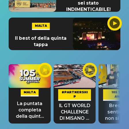
sei stato
INDIMENTICABILE!
MALTA
Il best of della quinta
tappa
MALTA
#PARTNERSHI
105 TAKE
P
AWAY
La puntata
IL GT WORLD
Bresh: "I
completa
CHALLENGE
sentime
della quinta
DI MISANO si
non si pr
tappa
riconferma
fino alla n