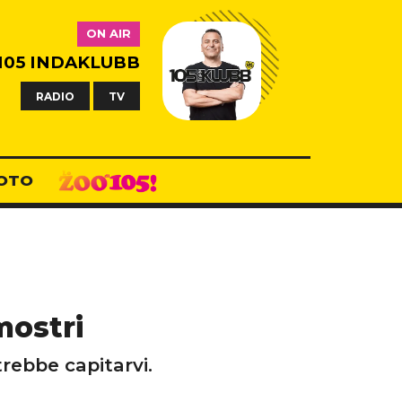
ON AIR
105 INDAKLUBB
RADIO
TV
OTO
mostri
rebbe capitarvi.