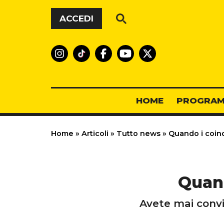
Vai al contenuto
ACCEDI
HOME
PROGRAM
Home
»
Articoli
»
Tutto news
»
Quando i coinq
Quand
Avete mai convi