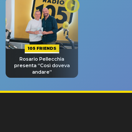
105 FRIENDS
Rosario Pellecchia
presenta “Così doveva
andare”