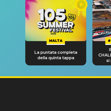
MALTA
#
La puntata completa
CHAL
della quinta tappa
si
GRA