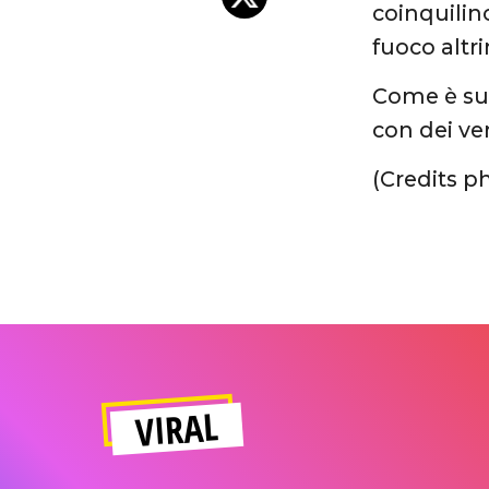
coinquilin
fuoco altr
Come è suc
con dei ve
(Credits p
VIRAL