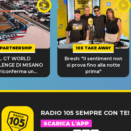
PARTNERSHIP
105 TAKE AWAY
IL GT WORLD
Bresh: "Il sentiment non
LENGE DI MISANO
si prova fino alla notte
 riconferma un
prima"
NDE SUCCESSO!
RADIO 105 SEMPRE CON TE!
SCARICA L'APP