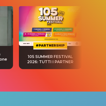
#PARTNERSHIP
a
“S
105 SUMMER FESTIVAL
ione
tradu
2026: TUTTI I PARTNER