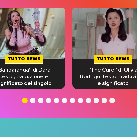
TUTTO NEWS
TUTTO NEWS
Bangaranga” di Dara:
“The Cure” di Olivi
testo, traduzione e
Rodrigo: testo, traduz
ignificato del singolo
e significato