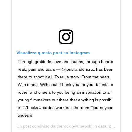
Visualizza questo post su Instagram
Through gratitude, love and laughs, through heartb
reak, pain and tears — @jonbrandoncruz has been
there to shoot it all. To tell a story. From the heart.
With mana. With soul. Thank you for your talents, b
rother and cheers to you being an inspiration to all
young filmmakers out there that anything is possibl
e. #7bucks #hardestworkersintheroom #journeycon
tinues ✊
Un post condiviso da
therock
(@therock) in data:
26 Giu 2020 alle ore 4:57 PDT