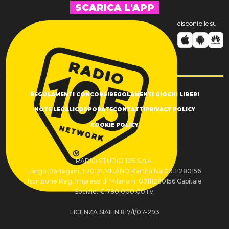
SCARICA L'APP
disponibile su
REGOLAMENTI CONCORSI
REGOLAMENTI GIOCHI LIBERI
NOTE LEGALI
CORPORATE
CONTATTI
PRIVACY POLICY
COOKIE POLICY
RADIO STUDIO 105 S.p.A.
Largo Donegani, 1 20121 MILANO Partita Iva 03111280156
Iscrizione Reg. Imprese di Milano n. 03111280156 Capitale
Sociale: € 780.000,00 i.v.
LICENZA SIAE N.817/I/07-293