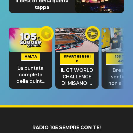
Il best of della quinta
tappa
MALTA
#PARTNERSHI
105 TAKE
P
AWAY
La puntata
IL GT WORLD
Bresh: "I
completa
CHALLENGE
sentime
della quinta
DI MISANO si
non si pr
tappa
riconferma
fino alla n
un GRANDE
prima"
SUCCESSO!
RADIO 105 SEMPRE CON TE!