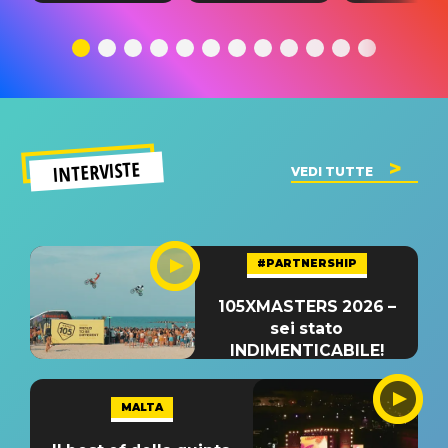
traduzione e
significato
traduzion
significato
del singolo
significa
INTERVISTE
VEDI TUTTE
#PARTNERSHIP
105XMASTERS 2026 –
sei stato
INDIMENTICABILE!
MALTA