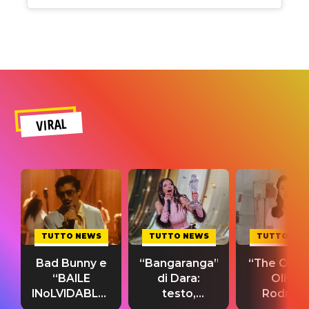
VIRAL
TUTTO NEWS
TUTTO NEWS
TUTTO NE
Bad Bunny e
“Bangaranga”
“The Cure”
“BAILE
di Dara:
Olivia
INoLVIDABLE”:
testo,
Rodrigo
testo,
traduzione e
testo,