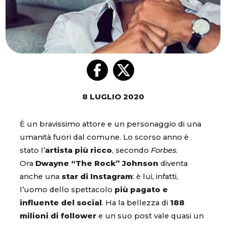
8 LUGLIO 2020
È un bravissimo attore e un personaggio di una
umanità fuori dal comune. Lo scorso anno è
stato l’
artista più ricco
, secondo
Forbes
.
Ora
Dwayne “The Rock” Johnson
diventa
anche una
star di Instagram
: è lui, infatti,
l’uomo dello spettacolo
più pagato e
influente del social
. Ha la bellezza di
188
milioni di follower
e un suo post vale quasi un