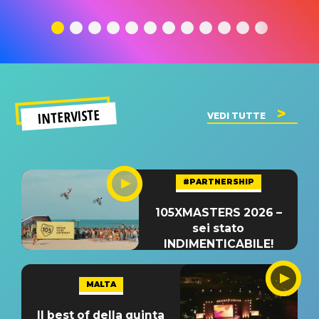
traduzione e
significato
traduzion
significato
del singolo
significa
INTERVISTE
VEDI TUTTE
#PARTNERSHIP
105XMASTERS 2026 –
sei stato
INDIMENTICABILE!
MALTA
Il best of della quinta