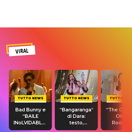
VIRAL
TUTTO NEWS
TUTTO NEWS
TUTTO NE
Bad Bunny e
“Bangaranga”
“The Cure”
“BAILE
di Dara:
Olivia
INoLVIDABLE”:
testo,
Rodrigo
testo,
traduzione e
testo,