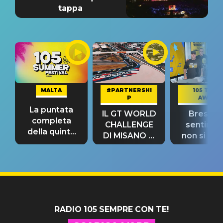
tappa
MALTA
#PARTNERSHI
105 TAKE
P
AWAY
La puntata
IL GT WORLD
Bresh: "I
completa
CHALLENGE
sentime
della quinta
DI MISANO si
non si pr
tappa
riconferma
fino alla n
un GRANDE
prima"
SUCCESSO!
RADIO 105 SEMPRE CON TE!