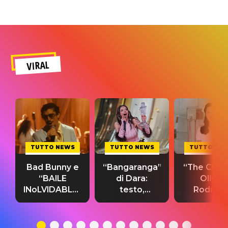
VIRAL
TUTTO NEWS
TUTTO NEWS
TUTTO NE
Bad Bunny e
“Bangaranga”
“The Cure”
“BAILE
di Dara:
Olivia
INoLVIDABLE”:
testo,
Rodrigo
testo,
traduzione e
testo,
traduzione e
significato
traduzion
significato
del singolo
significa