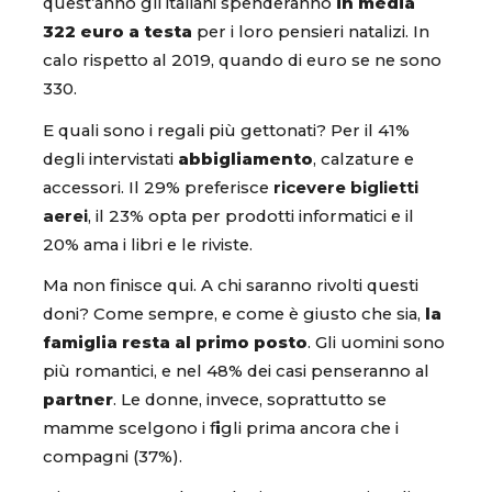
quest’anno gli italiani spenderanno
in media
322 euro a testa
per i loro pensieri natalizi. In
calo rispetto al 2019, quando di euro se ne sono
330.
E quali sono i regali più gettonati? Per il 41%
degli intervistati
abbigliamento
, calzature e
accessori. Il 29% preferisce
ricevere biglietti
aerei
, il 23% opta per prodotti informatici e il
20% ama i libri e le riviste.
Ma non finisce qui. A chi saranno rivolti questi
doni? Come sempre, e come è giusto che sia,
la
famiglia resta al primo posto
. Gli uomini sono
più romantici, e nel 48% dei casi penseranno al
partner
. Le donne, invece, soprattutto se
mamme scelgono i f
i
gli prima ancora che i
compagni (37%).