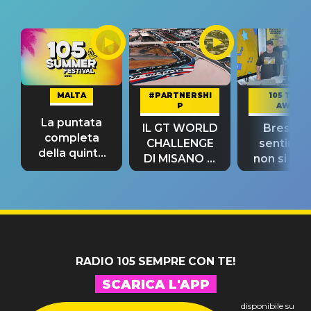
MALTA
#PARTNERSHI
105 TAKE
P
AWAY
La puntata
IL GT WORLD
Bresh: "I
completa
CHALLENGE
sentime
della quinta
DI MISANO si
non si pr
tappa
riconferma
fino alla n
un GRANDE
prima"
SUCCESSO!
RADIO 105 SEMPRE CON TE!
SCARICA L'APP
disponibile su