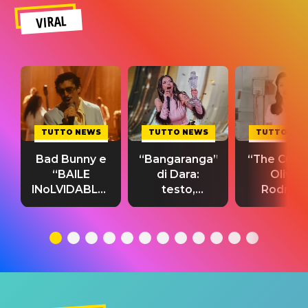
VIRAL
TUTTO NEWS
TUTTO NEWS
TUTTO NE
Bad Bunny e
“Bangaranga”
“The Cure”
“BAILE
di Dara:
Olivia
INoLVIDABLE”:
testo,
Rodrigo
testo,
traduzione e
testo,
traduzione e
significato
traduzion
significato
del singolo
significa