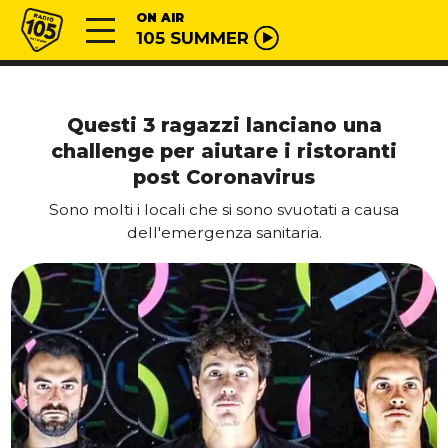
Vai al contenuto
Radio 105
ON AIR
105 SUMMER
Questi 3 ragazzi lanciano una
challenge per aiutare i ristoranti
post Coronavirus
Sono molti i locali che si sono svuotati a causa
dell'emergenza sanitaria.