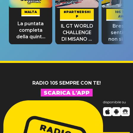
MALTA
#PARTNERSHI
105 TAKE
P
AWAY
La puntata
IL GT WORLD
Bresh: "I
completa
CHALLENGE
sentime
della quinta
DI MISANO si
non si pr
tappa
riconferma
fino alla n
un GRANDE
prima"
SUCCESSO!
RADIO 105 SEMPRE CON TE!
SCARICA L'APP
disponibile su