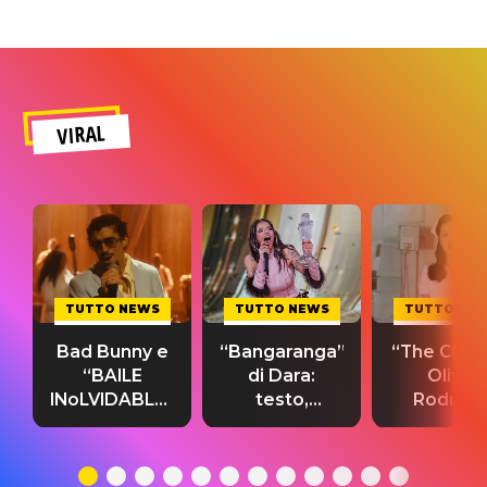
VIRAL
TUTTO NEWS
TUTTO NEWS
TUTTO NE
Bad Bunny e
“Bangaranga”
“The Cure”
“BAILE
di Dara:
Olivia
INoLVIDABLE”:
testo,
Rodrigo
testo,
traduzione e
testo,
traduzione e
significato
traduzion
significato
del singolo
significa