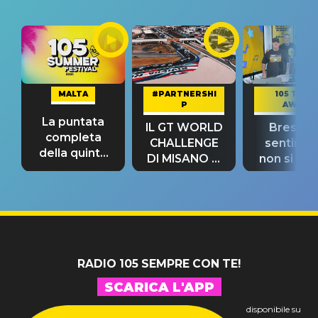
MALTA
#PARTNERSHI
105 TAKE
P
AWAY
La puntata
IL GT WORLD
Bresh: "I
completa
CHALLENGE
sentime
della quinta
DI MISANO si
non si pr
tappa
riconferma
fino alla n
un GRANDE
prima"
SUCCESSO!
RADIO 105 SEMPRE CON TE!
SCARICA L'APP
disponibile su