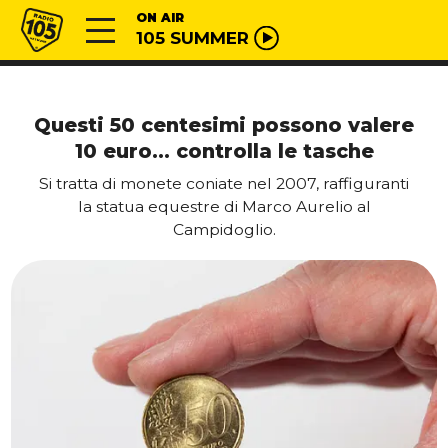
Vai al contenuto
Radio 105
ON AIR
105 SUMMER
Questi 50 centesimi possono valere
10 euro… controlla le tasche
Si tratta di monete coniate nel 2007, raffiguranti
la statua equestre di Marco Aurelio al
Campidoglio.