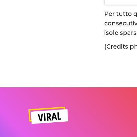
Per tutto q
consecuti
isole spars
(Credits p
VIRAL