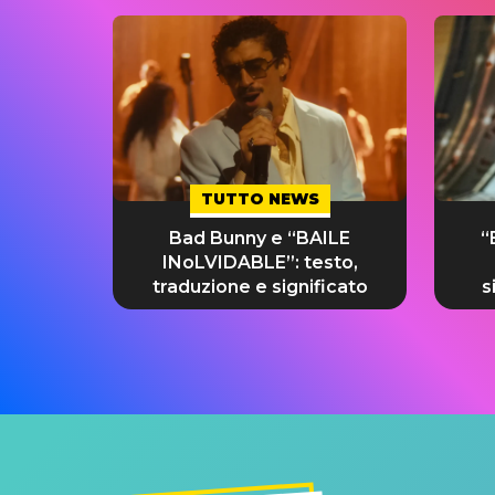
TUTTO NEWS
Bad Bunny e “BAILE
“
INoLVIDABLE”: testo,
traduzione e significato
s