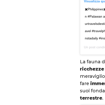
Visualizza q
✖️Philippines
n #Palawan a
urtravelsdest
avel #travelp
nstadaily #in
Un post condi
La fauna 
ricchezze 
meraviglios
fare
immer
suoi fonda
terrestre
.