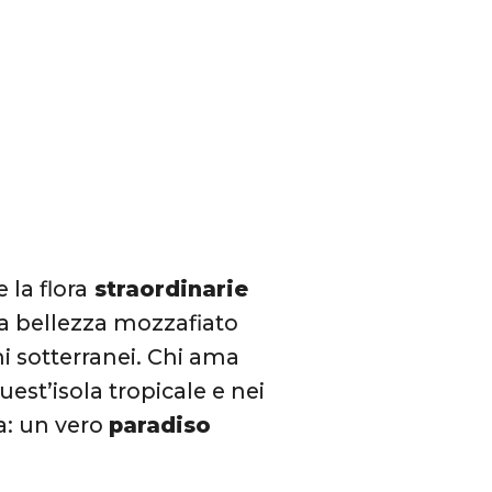
9 Mag 2020 alle ore 10:38 PDT
e la flora
straordinarie
ua bellezza mozzafiato
mi sotterranei. Chi ama
uest’isola tropicale e nei
a: un vero
paradiso