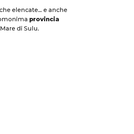
tiche elencate… e anche
ll’omonima
provincia
l Mare di Sulu.