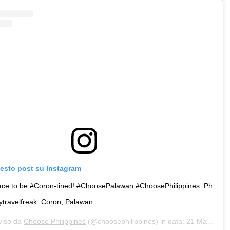
uesto post su Instagram
ace to be #Coron-tined! ⁣#ChoosePalawan #ChoosePhilippines ⁣ ⁣Ph
travelfreak ⁣ Coron, Palawan
viso da
Choose Philippines
(@choosephilippines) in data:
21 Mag 2020 alle ore 6:00 PDT