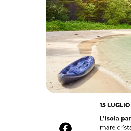
15 LUGLIO
L’
isola pa
mare crist