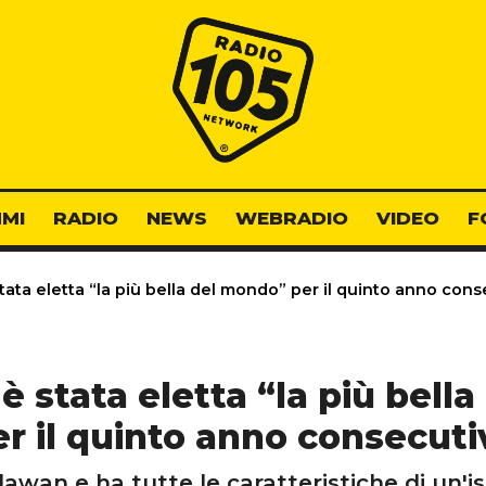
Radio 105
MI
RADIO
NEWS
WEBRADIO
VIDEO
F
tata eletta “la più bella del mondo” per il quinto anno con
 è stata eletta “la più bell
er il quinto anno consecuti
awan e ha tutte le caratteristiche di un'i