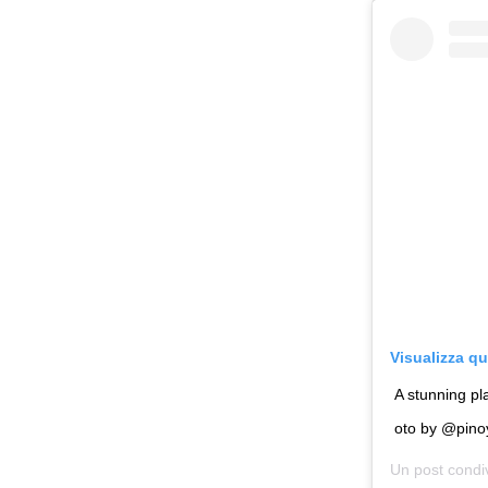
Visualizza q
A stunning pl
oto by @pinoy
Un post condi