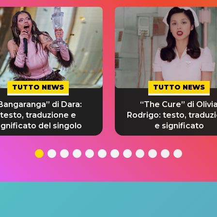
TUTTO NEWS
TUTTO NEWS
Bangaranga” di Dara:
“The Cure” di Olivi
testo, traduzione e
Rodrigo: testo, traduz
ignificato del singolo
e significato