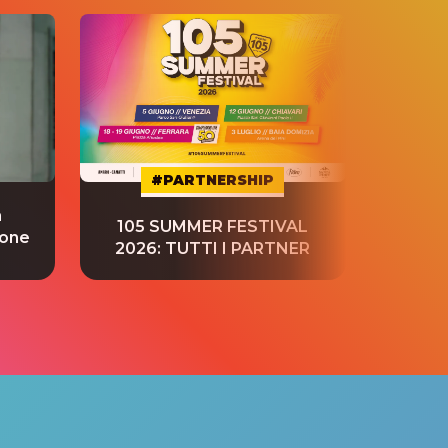
#PARTNERSHIP
a
“S
105 SUMMER FESTIVAL
ione
tradu
2026: TUTTI I PARTNER