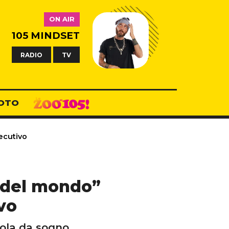
ON AIR
105 MINDSET
RADIO
TV
OTO
secutivo
a del mondo”
vo
sola da sogno.