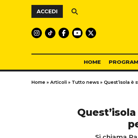
Vai al contenuto
ACCEDI
HOME
PROGRAM
Home
»
Articoli
»
Tutto news
»
Quest’isola è s
Quest’isola
p
Si chiama Pal