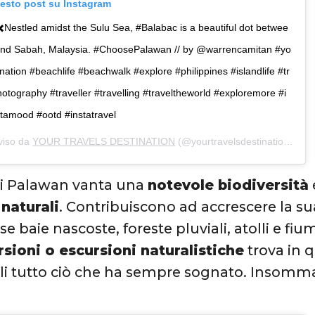
uesto post su Instagram
✖️Nestled amidst the Sulu Sea, #Balabac is a beautiful dot betwee
nd Sabah, Malaysia. #ChoosePalawan // by @warrencamitan #yo
ination #beachlife #beachwalk #explore #philippines #islandlife #tr
hotography #traveller #travelling #traveltheworld #exploremore #i
stamood #ootd #instatravel
viso da
YOUR TRAVELS DESTINATION
(@yourtravelsdestination) in data:
di Palawan vanta una
notevole biodiversità
naturali
. Contribuiscono ad accrescere la s
e baie nascoste, foreste pluviali, atolli e fiu
sioni o escursioni naturalistiche
trova in q
li tutto ciò che ha sempre sognato. Insomm