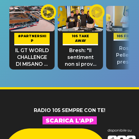
#PARTNERSHI
105 TAKE
105 FRIEND
P
AWAY
Rosario
IL GT WORLD
Bresh: "Il
Pellecch
CHALLENGE
sentiment
present
DI MISANO si
non si prova
“Così dov
riconferma
fino alla notte
andare
un GRANDE
prima"
SUCCESSO!
RADIO 105 SEMPRE CON TE!
SCARICA L'APP
disponibile su