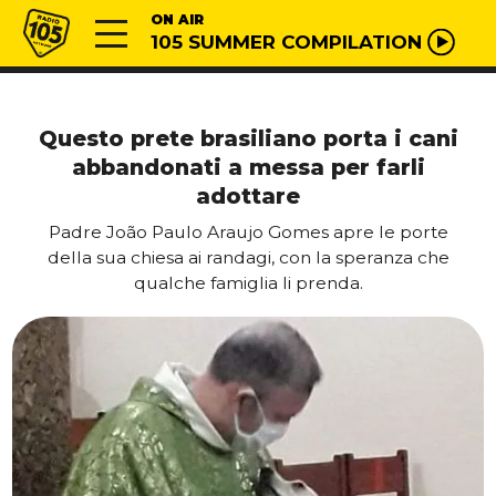
Vai al contenuto
Radio 105
ON AIR
105 SUMMER COMPILATION
Questo prete brasiliano porta i cani
abbandonati a messa per farli
adottare
Padre João Paulo Araujo Gomes apre le porte
della sua chiesa ai randagi, con la speranza che
qualche famiglia li prenda.