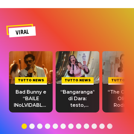
VIRAL
TUTTO NEWS
TUTTO NEWS
TUTTO NE
Bad Bunny e
“Bangaranga”
“The Cure”
“BAILE
di Dara:
Olivia
INoLVIDABLE”:
testo,
Rodrigo
testo,
traduzione e
testo,
traduzione e
significato
traduzion
significato
del singolo
significa