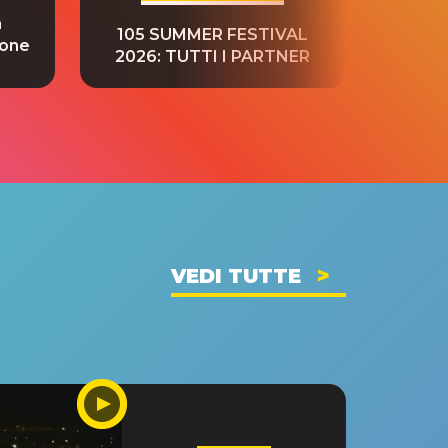
a
“S
105 SUMMER FESTIVAL
ione
tradu
2026: TUTTI I PARTNER
VEDI TUTTE