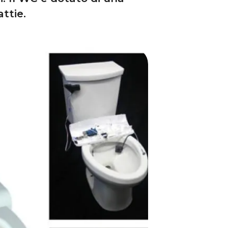
ttie.