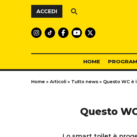
Vai al contenuto
ACCEDI
HOME
PROGRAM
Home
»
Articoli
»
Tutto news
»
Questo WC è int
Questo WC è
Lo smart toilet è proge