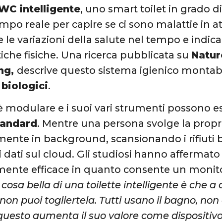
WC intelligente
, uno smart toilet in grado d
mpo reale per capire se ci sono malattie in a
le variazioni della salute nel tempo e indicar
che fisiche. Una ricerca pubblicata su
Natur
ng,
descrive questo sistema igienico montabil
 biologici
.
 è modulare e i suoi vari strumenti possono 
standard
. Mentre una persona svolge la propri
mente in background, scansionando i rifiuti b
i dati sul cloud. Gli studiosi hanno affermato 
mente efficace in quanto consente un monit
 cosa bella di una toilette intelligente è che a d
, non puoi togliertela. Tutti usano il bagno, no
 questo aumenta il suo valore come dispositivo 