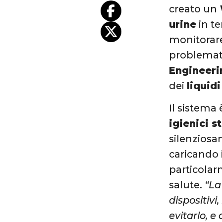
creato un
urine
in te
monitorare 
problemati
Engineeri
dei
liquidi
Il sistema
igienici 
silenziosa
caricando 
particolar
salute.
“La
dispositivi
evitarlo, e