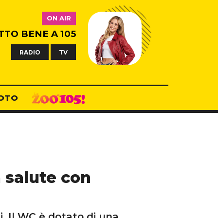
ON AIR
TTO BENE A 105
RADIO
TV
OTO
a salute con
i. Il WC è dotato di una