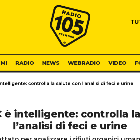
Radio 105
TU
MI
RADIO
NEWS
WEBRADIO
VIDEO
F
elligente: controlla la salute con l’analisi di feci e urine
 intelligente: controlla l
l’analisi di feci e urine
ttato per analizzare i rifiuti organici uman