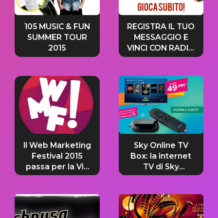
105 MUSIC & FUN
REGISTRA IL TUO
SUMMER TOUR
MESSAGGIO E
2015
VINCI CON RADIO
105 E DREHER!
Il Web Marketing
Sky Online TV
Festival 2015
Box: la internet
passa per la Via
TV di Sky
Emilia
trasforma la tua
TV, subito e
senza vincoli.