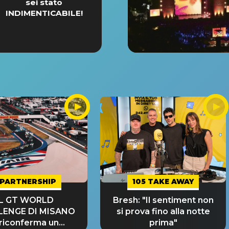
sei stato
INDIMENTICABILE!
PARTNERSHIP
105 TAKE AWAY
IL GT WORLD
Bresh: "Il sentiment non
LENGE DI MISANO
si prova fino alla notte
 riconferma un
prima"