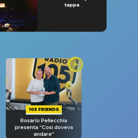
tappa
105 FRIENDS
Rosario Pellecchia
presenta “Così doveva
andare”