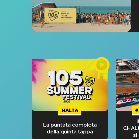
MALTA
#
La puntata completa
CHAL
della quinta tappa
si