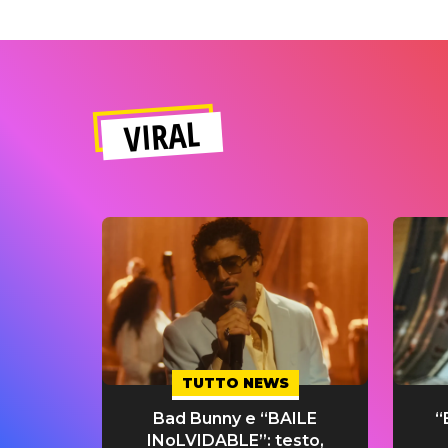
VIRAL
TUTTO NEWS
Bad Bunny e “BAILE
“
INoLVIDABLE”: testo,