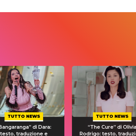
TUTTO NEWS
TUTTO NEWS
Bangaranga” di Dara:
“The Cure” di Olivi
testo, traduzione e
Rodrigo: testo, traduz