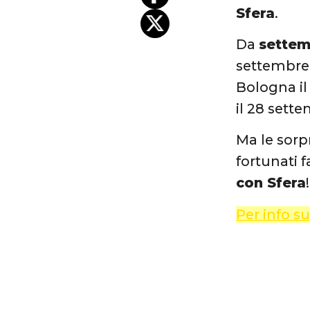
Sfera
.
Da
settem
settembre 
Bologna il
il 28 sette
Ma le sorpr
fortunati 
con Sfera
Per info s