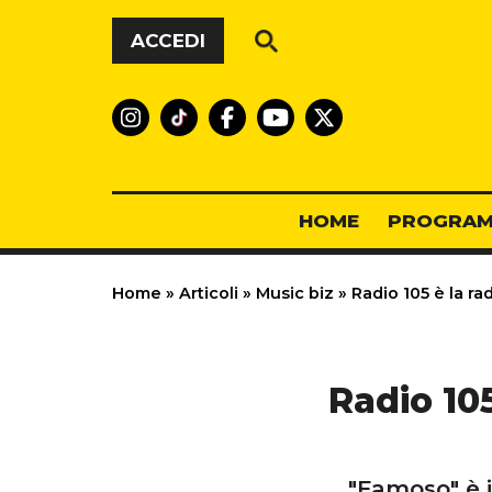
Vai al contenuto
ACCEDI
HOME
PROGRAM
Home
»
Articoli
»
Music biz
»
Radio 105 è la rad
Radio 105
"Famoso" è i