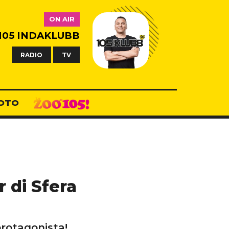
ON AIR
105 INDAKLUBB
RADIO
TV
OTO
r di Sfera
protagonista!