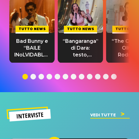
TUTTO NEWS
TUTTO NEWS
TUTTO NE
Bad Bunny e
“Bangaranga”
“The Cure”
“BAILE
di Dara:
Olivia
INoLVIDABLE”:
testo,
Rodrigo
testo,
traduzione e
testo,
traduzione e
significato
traduzion
significato
del singolo
significa
INTERVISTE
VEDI TUTTE