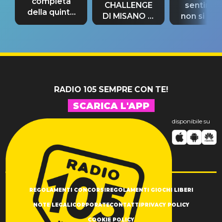
completa
CHALLENGE
sentime
della quinta
DI MISANO si
non si pr
tappa
riconferma
fino alla n
un GRANDE
prima"
SUCCESSO!
RADIO 105 SEMPRE CON TE!
SCARICA L'APP
disponibile su
REGOLAMENTI CONCORSI
REGOLAMENTI GIOCHI LIBERI
NOTE LEGALI
CORPORATE
CONTATTI
PRIVACY POLICY
COOKIE POLICY