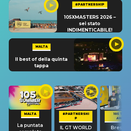
#PARTNERSHIP
105XMASTERS 2026 –
sei stato
INDIMENTICABILE!
MALTA
Il best of della quinta
tappa
MALTA
#PARTNERSHI
105 TAKE
P
AWAY
La puntata
IL GT WORLD
Bresh: "I