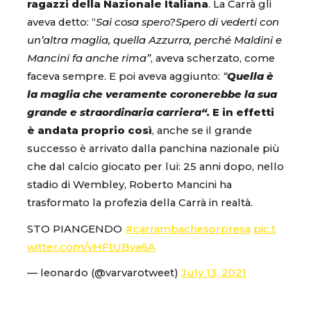
ragazzi della Nazionale Italiana
. La Carrà gli
aveva detto: “
Sai cosa spero?Spero di vederti con
un’altra maglia, quella Azzurra, perché Maldini e
Mancini fa anche rima”
, aveva scherzato, come
faceva sempre. E poi aveva aggiunto:
“
Quella è
la maglia che veramente coronerebbe la sua
grande e straordinaria carriera“.
E in effetti
è andata proprio così
, anche se il grande
successo è arrivato dalla panchina nazionale più
che dal calcio giocato per lui: 25 anni dopo, nello
stadio di Wembley, Roberto Mancini ha
trasformato la profezia della Carrà in realtà.
STO PIANGENDO
#carrambachesorpresa
pic.t
witter.com/vHFtUBva6A
— leonardo (@varvarotweet)
July 13, 2021