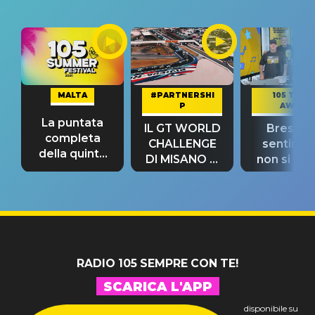
MALTA
#PARTNERSHI
105 TAKE
P
AWAY
La puntata
IL GT WORLD
Bresh: "I
completa
CHALLENGE
sentime
della quinta
DI MISANO si
non si pr
tappa
riconferma
fino alla n
un GRANDE
prima"
SUCCESSO!
RADIO 105 SEMPRE CON TE!
SCARICA L'APP
disponibile su