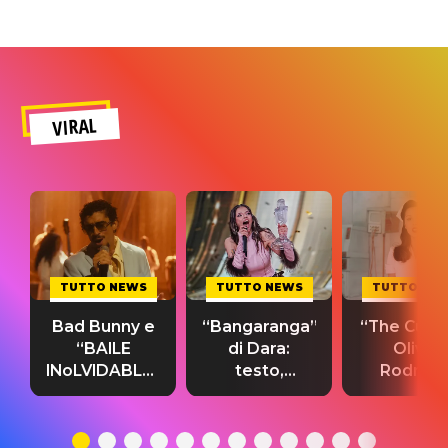
VIRAL
TUTTO NEWS
TUTTO NEWS
TUTTO NE
Bad Bunny e
“Bangaranga”
“The Cure”
“BAILE
di Dara:
Olivia
INoLVIDABLE”:
testo,
Rodrigo
testo,
traduzione e
testo,
traduzione e
significato
traduzion
significato
del singolo
significa