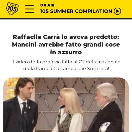
Vai al contenuto
Radio 105
ON AIR
105 SUMMER COMPILATION
Raffaella Carrà lo aveva predetto:
Mancini avrebbe fatto grandi cose
in azzurro
Il video della profezia fatta al CT della nazionale
dalla Carrà a Carramba che Sorpresa!