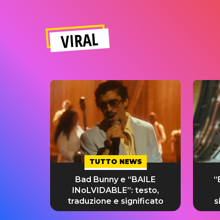
VIRAL
TUTTO NEWS
Bad Bunny e “BAILE
“
INoLVIDABLE”: testo,
traduzione e significato
s