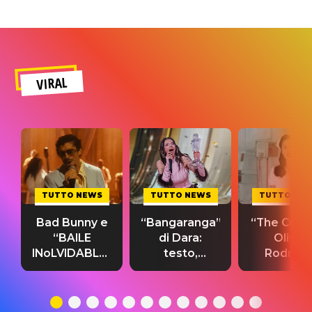
VIRAL
TUTTO NEWS
TUTTO NEWS
TUTTO NE
Bad Bunny e
“Bangaranga”
“The Cure”
“BAILE
di Dara:
Olivia
INoLVIDABLE”:
testo,
Rodrigo
testo,
traduzione e
testo,
traduzione e
significato
traduzion
significato
del singolo
significa