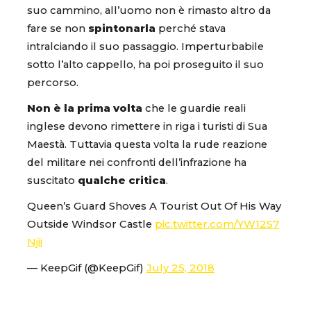
suo cammino, all’uomo non è rimasto altro da
fare se non
spintonarla
perché stava
intralciando il suo passaggio. Imperturbabile
sotto l’alto cappello, ha poi proseguito il suo
percorso.
Non è la prima volta
che le guardie reali
inglese devono rimettere in riga i turisti di Sua
Maestà. Tuttavia questa volta la rude reazione
del militare nei confronti dell’infrazione ha
suscitato
qualche critica
.
Queen’s Guard Shoves A Tourist Out Of His Way
Outside Windsor Castle
pic.twitter.com/YW12S7
Njii
— KeepGif (@KeepGif)
July 25, 2018