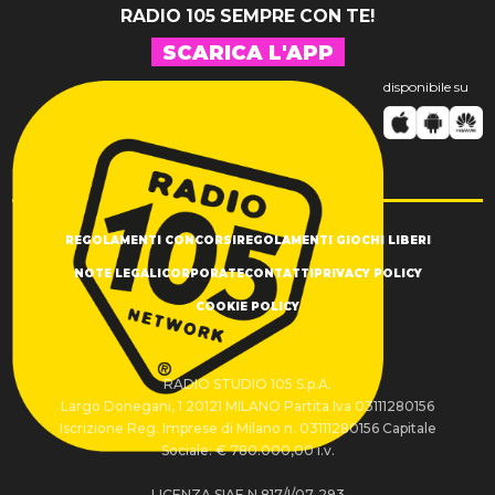
RADIO 105 SEMPRE CON TE!
SCARICA L'APP
disponibile su
REGOLAMENTI CONCORSI
REGOLAMENTI GIOCHI LIBERI
NOTE LEGALI
CORPORATE
CONTATTI
PRIVACY POLICY
COOKIE POLICY
RADIO STUDIO 105 S.p.A.
Largo Donegani, 1 20121 MILANO Partita Iva 03111280156
Iscrizione Reg. Imprese di Milano n. 03111280156 Capitale
Sociale: € 780.000,00 i.v.
LICENZA SIAE N.817/I/07-293