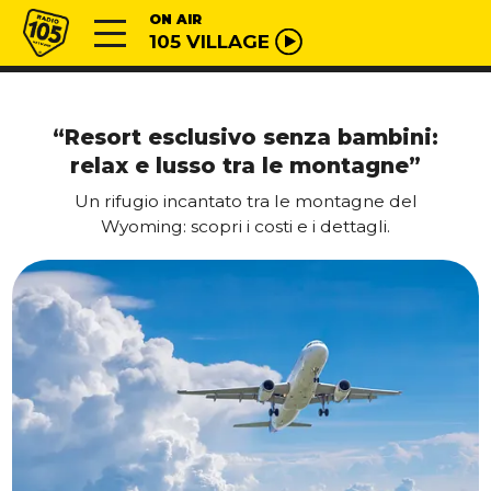
Vai al contenuto
Radio 105
ON AIR
105 VILLAGE
“Resort esclusivo senza bambini:
relax e lusso tra le montagne”
Un rifugio incantato tra le montagne del
Wyoming: scopri i costi e i dettagli.