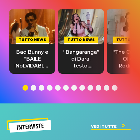
TUTTO NEWS
TUTTO NEWS
TUTTO NE
Bad Bunny e
“Bangaranga”
“The Cure”
“BAILE
di Dara:
Olivia
INoLVIDABLE”:
testo,
Rodrigo
testo,
traduzione e
testo,
traduzione e
significato
traduzion
significato
del singolo
significa
INTERVISTE
VEDI TUTTE