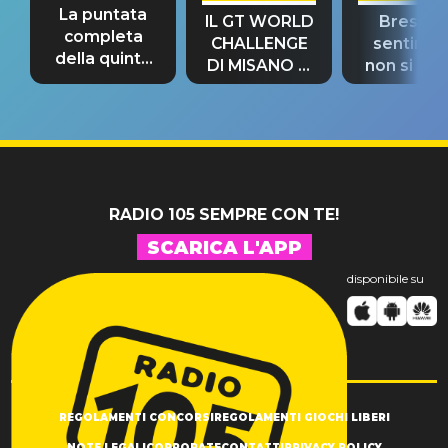
La puntata
IL GT WORLD
Bresh: "I
completa
CHALLENGE
sentime
della quinta
DI MISANO si
non si pr
tappa
riconferma
fino alla n
un GRANDE
prima"
SUCCESSO!
RADIO 105 SEMPRE CON TE!
SCARICA L'APP
disponibile su
REGOLAMENTI CONCORSI
REGOLAMENTI GIOCHI LIBERI
NOTE LEGALI
CORPORATE
CONTATTI
PRIVACY POLICY