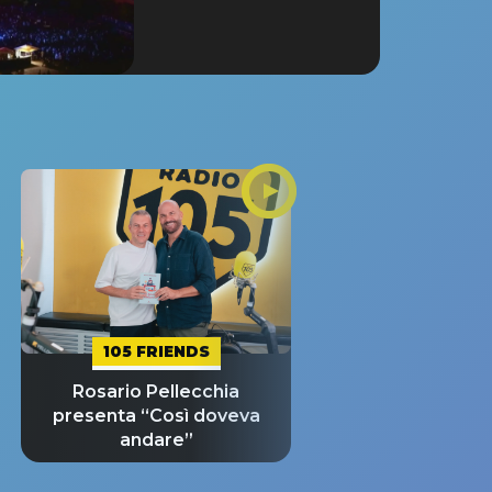
105 FRIENDS
Rosario Pellecchia
presenta “Così doveva
andare”