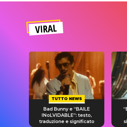
VIRAL
TUTTO NEWS
Bad Bunny e “BAILE
“
INoLVIDABLE”: testo,
traduzione e significato
s