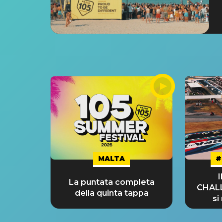
MALTA
#
La puntata completa
CHAL
della quinta tappa
si
GRA