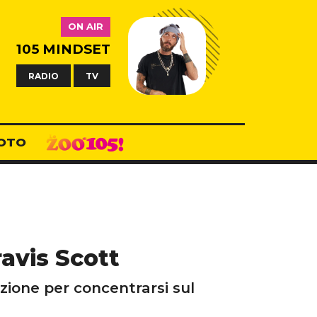
ON AIR
105 MINDSET
RADIO
TV
OTO
ravis Scott
zione per concentrarsi sul