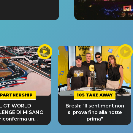
PARTNERSHIP
105 TAKE AWAY
IL GT WORLD
Bresh: "Il sentiment non
LENGE DI MISANO
si prova fino alla notte
 riconferma un
prima"
NDE SUCCESSO!