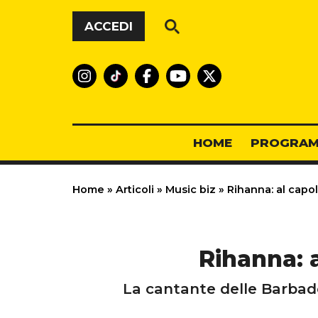
Vai al contenuto
ACCEDI
HOME
PROGRAM
Home
»
Articoli
»
Music biz
»
Rihanna: al capol
Rihanna: a
La cantante delle Barbado