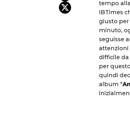
tempo alla
IBTimes ch
giusto per
minuto, og
seguisse a
attenzioni
difficile d
per questo
quindi dec
album “
An
inizialment