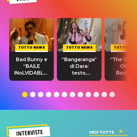
TUTTO NEWS
TUTTO NEWS
TUTTO NE
Bad Bunny e
“Bangaranga”
“The Cure”
“BAILE
di Dara:
Olivia
INoLVIDABLE”:
testo,
Rodrigo
testo,
traduzione e
testo,
traduzione e
significato
traduzion
significato
del singolo
significa
INTERVISTE
VEDI TUTTE