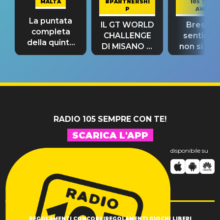
MALTA
#PARTNERSHI
105 TAKE
P
AWAY
La puntata
IL GT WORLD
Bresh: "I
completa
CHALLENGE
sentime
della quinta
DI MISANO si
non si pr
tappa
riconferma
fino alla n
un GRANDE
prima"
SUCCESSO!
RADIO 105 SEMPRE CON TE!
SCARICA L'APP
disponibile su
REGOLAMENTI CONCORSI
REGOLAMENTI GIOCHI LIBERI