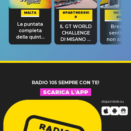
MALTA
#PARTNERSHI
105 TAKE
P
AWAY
La puntata
IL GT WORLD
Bresh: "I
completa
CHALLENGE
sentime
della quinta
DI MISANO si
non si pr
tappa
riconferma
fino alla n
un GRANDE
prima"
SUCCESSO!
RADIO 105 SEMPRE CON TE!
SCARICA L'APP
disponibile su