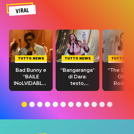
VIRAL
TUTTO NEWS
TUTTO NEWS
TUTTO NE
Bad Bunny e
“Bangaranga”
“The Cure”
“BAILE
di Dara:
Olivia
INoLVIDABLE”:
testo,
Rodrigo
testo,
traduzione e
testo,
traduzione e
significato
traduzion
significato
del singolo
significa