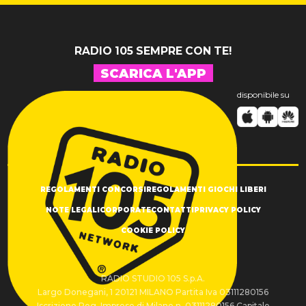
RADIO 105 SEMPRE CON TE!
SCARICA L'APP
disponibile su
REGOLAMENTI CONCORSI
REGOLAMENTI GIOCHI LIBERI
NOTE LEGALI
CORPORATE
CONTATTI
PRIVACY POLICY
COOKIE POLICY
RADIO STUDIO 105 S.p.A.
Largo Donegani, 1 20121 MILANO Partita Iva 03111280156
Iscrizione Reg. Imprese di Milano n. 03111280156 Capitale