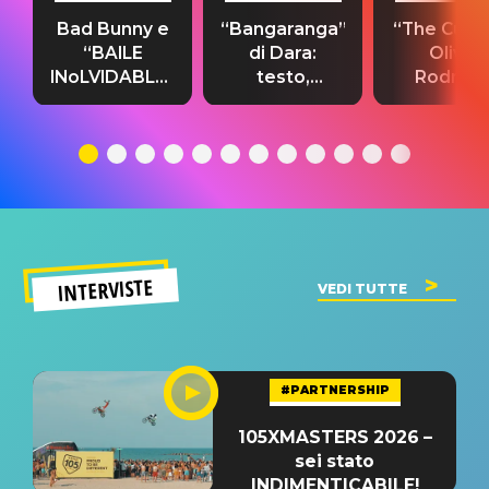
Bad Bunny e
“Bangaranga”
“The Cure”
“BAILE
di Dara:
Olivia
INoLVIDABLE”:
testo,
Rodrigo
testo,
traduzione e
testo,
traduzione e
significato
traduzion
significato
del singolo
significa
INTERVISTE
VEDI TUTTE
#PARTNERSHIP
105XMASTERS 2026 –
sei stato
INDIMENTICABILE!