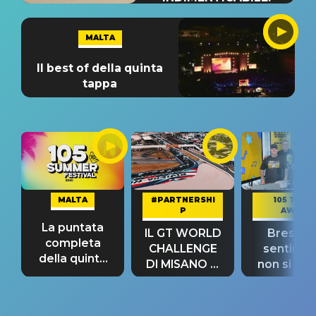
MALTA
Il best of della quinta
tappa
MALTA
#PARTNERSHI
105 TAKE
P
AWAY
La puntata
IL GT WORLD
Bresh: "I
completa
CHALLENGE
sentime
della quinta
DI MISANO si
non si pr
tappa
riconferma
fino alla n
un GRANDE
prima"
SUCCESSO!