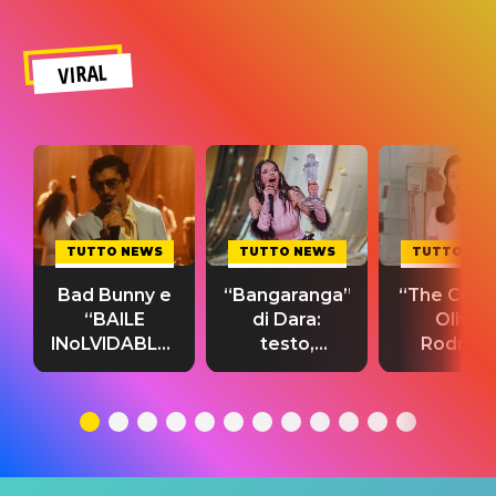
VIRAL
TUTTO NEWS
TUTTO NEWS
TUTTO NE
Bad Bunny e
“Bangaranga”
“The Cure”
“BAILE
di Dara:
Olivia
INoLVIDABLE”:
testo,
Rodrigo
testo,
traduzione e
testo,
traduzione e
significato
traduzion
significato
del singolo
significa