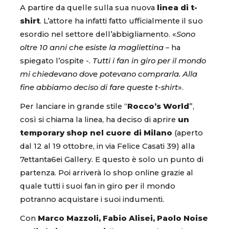
A partire da quelle sulla sua nuova
linea di t-
shirt
. L’attore ha infatti fatto ufficialmente il suo
esordio nel settore dell’abbigliamento. «
Sono
oltre 10 anni che esiste la magliettina
– ha
spiegato l’ospite -.
Tutti i fan in giro per il mondo
mi chiedevano dove potevano comprarla. Alla
fine abbiamo deciso di fare queste t-shirt
».
Per lanciare in grande stile “
Rocco’s World
”,
così si chiama la linea, ha deciso di aprire
un
temporary shop nel cuore di Milano
(aperto
dal 12 al 19 ottobre, in via Felice Casati 39) alla
7ettanta6ei Gallery. E questo è solo un punto di
partenza. Poi arriverà lo shop online grazie al
quale tutti i suoi fan in giro per il mondo
potranno acquistare i suoi indumenti.
Con
Marco Mazzoli, Fabio Alisei, Paolo Noise