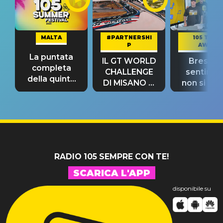
MALTA
#PARTNERSHI
105 TAKE
P
AWAY
La puntata
IL GT WORLD
Bresh: "I
completa
CHALLENGE
sentime
della quinta
DI MISANO si
non si pr
tappa
riconferma
fino alla n
un GRANDE
prima"
SUCCESSO!
RADIO 105 SEMPRE CON TE!
SCARICA L'APP
disponibile su