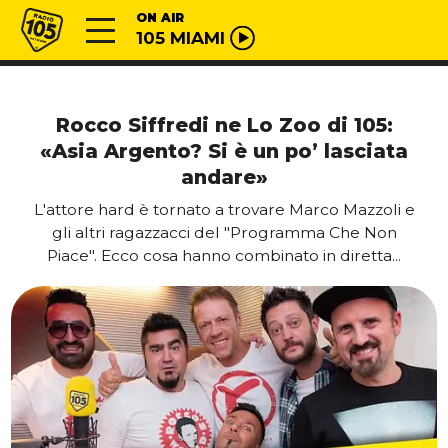
Vai al contenuto
Radio 105
ON AIR
105 MIAMI
Rocco Siffredi ne Lo Zoo di 105:
«Asia Argento? Si è un po’ lasciata
andare»
L'attore hard è tornato a trovare Marco Mazzoli e
gli altri ragazzacci del "Programma Che Non
Piace". Ecco cosa hanno combinato in diretta...