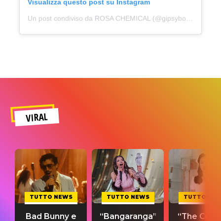
Visualizza questo post su Instagram
Un post condiviso da ROSA CHEMICAL (@gipsyboirosa)
VIRAL
TUTTO NEWS
TUTTO NEWS
TUTTO NE
Bad Bunny e
“Bangaranga”
“The Cure”