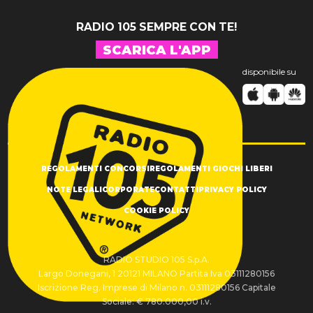
RADIO 105 SEMPRE CON TE!
SCARICA L'APP
disponibile su
REGOLAMENTI CONCORSI
REGOLAMENTI GIOCHI LIBERI
NOTE LEGALI
CORPORATE
CONTATTI
PRIVACY POLICY
COOKIE POLICY
RADIO STUDIO 105 S.p.A.
Largo Donegani, 1 20121 MILANO Partita Iva 03111280156
Iscrizione Reg. Imprese di Milano n. 03111280156 Capitale
Sociale: € 780.000,00 i.v.