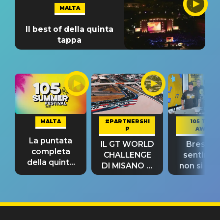
MALTA
Il best of della quinta
tappa
MALTA
#PARTNERSHI
105 TAKE
P
AWAY
La puntata
IL GT WORLD
Bresh: "I
completa
CHALLENGE
sentime
della quinta
DI MISANO si
non si pr
tappa
riconferma
fino alla n
un GRANDE
prima"
SUCCESSO!