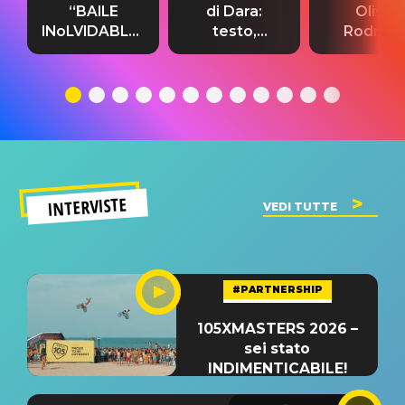
“BAILE
di Dara:
Olivia
INoLVIDABLE”:
testo,
Rodrigo
testo,
traduzione e
testo,
traduzione e
significato
traduzion
significato
del singolo
significa
INTERVISTE
VEDI TUTTE
#PARTNERSHIP
105XMASTERS 2026 –
sei stato
INDIMENTICABILE!