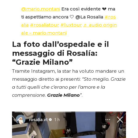
@mario.montani
Era così evidente 💔 ma
ti aspettiamo ancora 🤍 @La Rosalia
#ros
alia
#rosaliatour
#luxtour
♬ audio origin
ale – mario.montani
La foto dall’ospedale e il
messaggio di Rosalía:
“Grazie Milano”
Tramite Instagram, la star ha voluto mandare un
messaggio diretto ai presenti:
“Sto meglio. Grazie
a tutti quelli che c’erano per l’amore e la
comprensione.
Grazie Milano
”
.