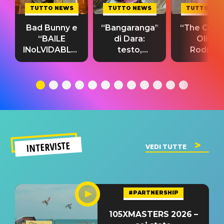
TUTTO NEWS
TUTTO NEWS
TUTTO NE
Bad Bunny e
“Bangaranga”
“The Cure”
“BAILE
di Dara:
Olivia
INoLVIDABLE”:
testo,
Rodrigo
testo,
traduzione e
testo,
traduzione e
significato
traduzion
significato
del singolo
significa
INTERVISTE
VEDI TUTTE
#PARTNERSHIP
105XMASTERS 2026 –