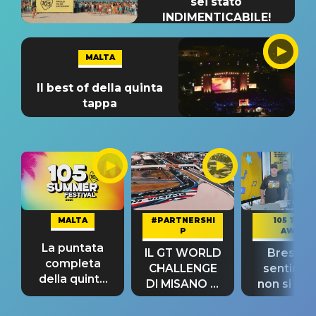
sei stato
INDIMENTICABILE!
MALTA
Il best of della quinta
tappa
MALTA
#PARTNERSHI
105 TAKE
P
AWAY
La puntata
IL GT WORLD
Bresh: "I
completa
CHALLENGE
sentime
della quinta
DI MISANO si
non si pr
tappa
riconferma
fino alla n
un GRANDE
prima"