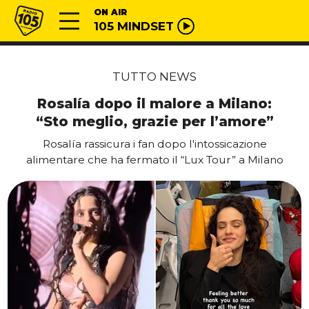
Vai al contenuto
Radio 105
ON AIR
105 MINDSET
TUTTO NEWS
Rosalía dopo il malore a Milano:
“Sto meglio, grazie per l’amore”
Rosalía rassicura i fan dopo l'intossicazione
alimentare che ha fermato il “Lux Tour” a Milano