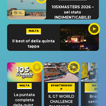
105XMASTERS 2026 –
sei stato
INDIMENTICABILE!
MALTA
Il best of della quinta
tappa
MALTA
#PARTNERSHI
105 TAKE
P
AWAY
La puntata
IL GT WORLD
Bresh: "I
completa
CHALLENGE
sentime
della quinta