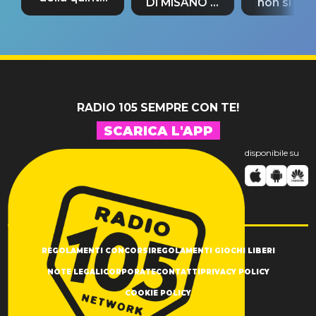
DI MISANO si
non si pr
tappa
riconferma
fino alla n
un GRANDE
prima"
SUCCESSO!
RADIO 105 SEMPRE CON TE!
SCARICA L'APP
disponibile su
REGOLAMENTI CONCORSI
REGOLAMENTI GIOCHI LIBERI
NOTE LEGALI
CORPORATE
CONTATTI
PRIVACY POLICY
COOKIE POLICY