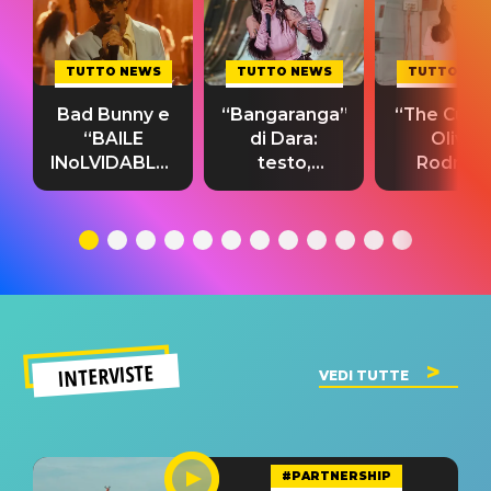
TUTTO NEWS
TUTTO NEWS
TUTTO NE
Bad Bunny e
“Bangaranga”
“The Cure”
“BAILE
di Dara:
Olivia
INoLVIDABLE”:
testo,
Rodrigo
testo,
traduzione e
testo,
traduzione e
significato
traduzion
significato
del singolo
significa
INTERVISTE
VEDI TUTTE
#PARTNERSHIP