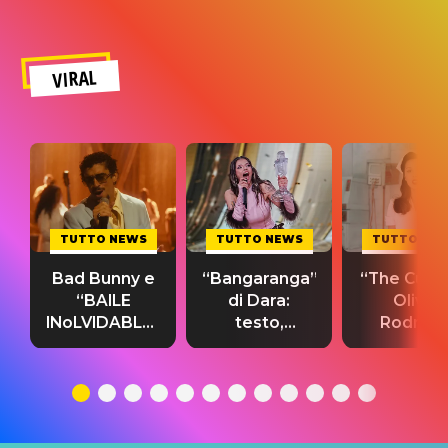
VIRAL
TUTTO NEWS
TUTTO NEWS
TUTTO NE
Bad Bunny e
“Bangaranga”
“The Cure”
“BAILE
di Dara:
Olivia
INoLVIDABLE”:
testo,
Rodrigo
testo,
traduzione e
testo,
traduzione e
significato
traduzion
significato
del singolo
significa