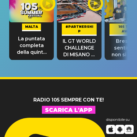
MALTA
#PARTNERSHI
105 TAKE
P
AWAY
La puntata
IL GT WORLD
Bresh: "I
completa
CHALLENGE
sentime
della quinta
DI MISANO si
non si pr
tappa
riconferma
fino alla n
un GRANDE
prima"
SUCCESSO!
RADIO 105 SEMPRE CON TE!
SCARICA L'APP
disponibile su