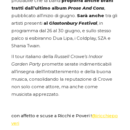
probabile che la band
proporrà anche brani
tratti dall’ultimo album
Prose And Cons
,
pubblicato all’inizio di giugno.
Sarà anche
tra gli
artisti presenti
al
Glastonbury Festival
, in
programma dal 26 al 30 giugno, e sullo stesso
palco si esibiranno Dua Lipa, i Coldplay, SZA e
Shania Twain.
Il tour italiano della
Russell Crowe’s Indoor
Garden Party
promette serate indimenticabili
all’insegna dell’intrattenimento e della buona
musica, consolidando la reputazione di Crowe
non solo come attore, ma anche come
musicista apprezzato.
con affetto e scuse a Ricchi e Poveri !
@iricchiepo
veri