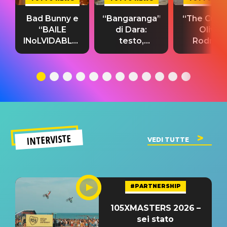
Bad Bunny e
“Bangaranga”
“The Cure”
“BAILE
di Dara:
Olivia
INoLVIDABLE”:
testo,
Rodrigo
testo,
traduzione e
testo,
traduzione e
significato
traduzion
significato
del singolo
significa
INTERVISTE
VEDI TUTTE
#PARTNERSHIP
105XMASTERS 2026 –
sei stato