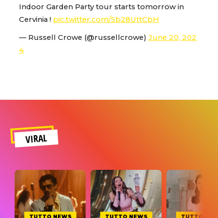
Indoor Garden Party tour starts tomorrow in
Cervinia !
pic.twitter.com/Sb28UttCbH
— Russell Crowe (@russellcrowe)
June 20, 202
4
VIRAL
TUTTO NEWS
TUTTO NEWS
TUTTO NE