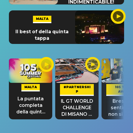
INDIMENTICABILE!
MALTA
Il best of della quinta
tappa
MALTA
#PARTNERSHI
105 TAKE
P
AWAY
La puntata
IL GT WORLD
Bresh: "I
completa
CHALLENGE
sentime
della quinta
DI MISANO si
non si pr
tappa
riconferma
fino alla n
un GRANDE
prima"