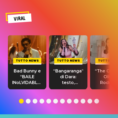
VIRAL
TUTTO NEWS
TUTTO NEWS
TUTTO NE
Bad Bunny e
“Bangaranga”
“The Cure”
“BAILE
di Dara:
Olivia
INoLVIDABLE”:
testo,
Rodrigo
testo,
traduzione e
testo,
traduzione e
significato
traduzion
significato
del singolo
significa