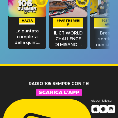
MALTA
#PARTNERSHI
105 TAKE
P
AWAY
La puntata
IL GT WORLD
Bresh: "I
completa
CHALLENGE
sentime
della quinta
DI MISANO si
non si pr
tappa
riconferma
fino alla n
un GRANDE
prima"
SUCCESSO!
RADIO 105 SEMPRE CON TE!
SCARICA L'APP
disponibile su