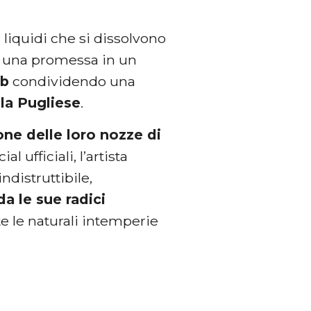
liquidi che si dissolvono
re una promessa in un
eb
condividendo una
la Pugliese
.
one delle loro nozze di
 ufficiali, l’artista
distruttibile,
da le sue radici
e le naturali intemperie