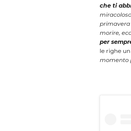
che ti abb
miracoloso
primavera 
morire, ec
per sempre
le righe u
momento 