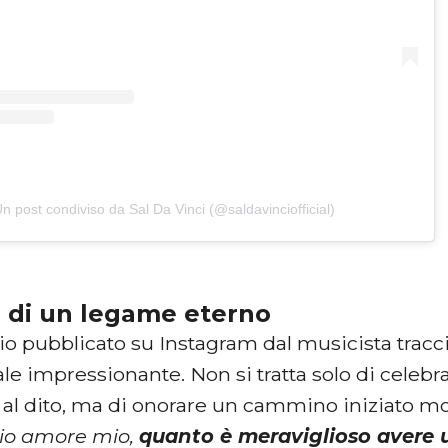
n post condiviso da Sal Da Vinci (@saldavinciofficial)
i di un legame eterno
io pubblicato su Instagram dal musicista tracc
e impressionante. Non si tratta solo di celebra
 al dito, ma di onorare un cammino iniziato mo
rio amore mio,
quanto è meraviglioso aver