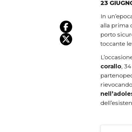
23 GIUGN
In un’epoca
alla prima 
porto sicur
toccante le
L’occasione
corallo
, 34
partenopeo 
rievocando
nell’adol
dell’esisten