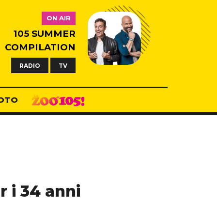
ON AIR
105 SUMMER
COMPILATION
RADIO
TV
OTO
r i 34 anni