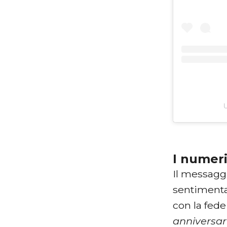
U
I numer
Il messagg
sentimental
con la fede
anniversa