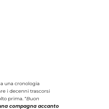
ia una cronologia
re i decenni trascorsi
lto prima. “
Buon
e una compagna accanto