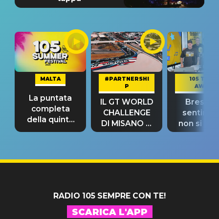
MALTA
#PARTNERSHI
105 TAKE
P
AWAY
La puntata
IL GT WORLD
Bresh: "I
completa
CHALLENGE
sentime
della quinta
DI MISANO si
non si pr
tappa
riconferma
fino alla n
un GRANDE
prima"
SUCCESSO!
RADIO 105 SEMPRE CON TE!
SCARICA L'APP