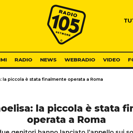
Radio 105
TU
MI
RADIO
NEWS
WEBRADIO
VIDEO
F
: la piccola è stata finalmente operata a Roma
elisa: la piccola è stata 
operata a Roma
ue genitori hanno lanciato l’appello sui so