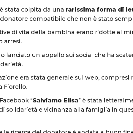
 è stata colpita da una
rarissima forma di l
 donatore compatibile che non è stato sempl
tive di vita della bambina erano ridotte al m
 arresi.
o lanciato un appello sui social che ha scate
idarietà.
azione era stata generale sul web, compresi 
 Fiorello.
 Facebook “
Salviamo Elisa
” è stata letteral
 solidarietà e vicinanza alla famiglia in ques
.
e la ricerca del donatore è andata a buon fine