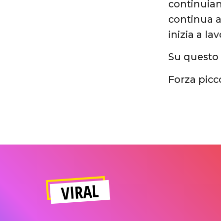
continuiam
continua a
inizia a la
Su questo 
Forza picco
VIRAL