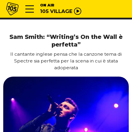
Vai al contenuto
Radio 105
ON AIR
105 VILLAGE
Sam Smith: “Writing’s On the Wall è
perfetta”
Il cantante inglese pensa che la canzone tema di
Spectre sia perfetta per la scena in cui è stata
adoperata