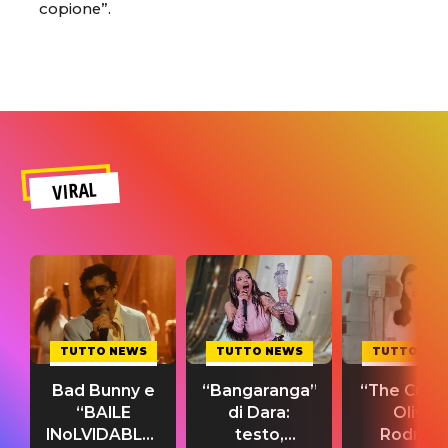
copione”.
VIRAL
TUTTO NEWS
TUTTO NEWS
TUTTO NE
Bad Bunny e
“Bangaranga”
“The Cure”
“BAILE
di Dara:
Olivia
INoLVIDABLE”:
testo,
Rodrigo