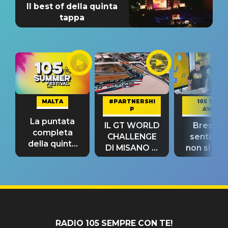
Il best of della quinta
tappa
MALTA
#PARTNERSHI
105 TAKE
P
AWAY
La puntata
IL GT WORLD
Bresh: "I
completa
CHALLENGE
sentime
della quinta
DI MISANO si
non si pr
tappa
riconferma
fino alla n
un GRANDE
prima"
SUCCESSO!
RADIO 105 SEMPRE CON TE!