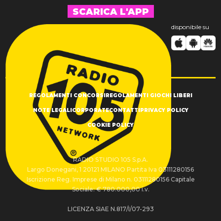
SCARICA L'APP
disponibile su
REGOLAMENTI CONCORSI
REGOLAMENTI GIOCHI LIBERI
NOTE LEGALI
CORPORATE
CONTATTI
PRIVACY POLICY
COOKIE POLICY
RADIO STUDIO 105 S.p.A.
Largo Donegani, 1 20121 MILANO Partita Iva 03111280156
Iscrizione Reg. Imprese di Milano n. 03111280156 Capitale
Sociale: € 780.000,00 i.v.
LICENZA SIAE N.817/I/07-293