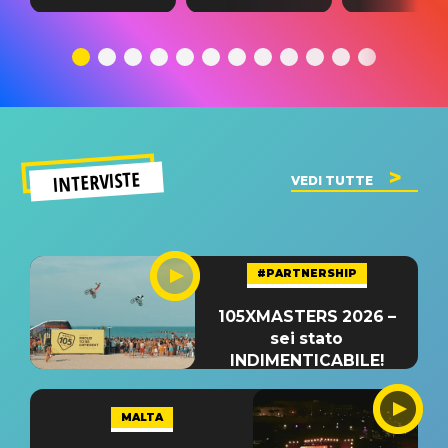
testo,
traduzione e
testo,
traduzione e
significato
traduzion
significato
del singolo
significa
INTERVISTE
VEDI TUTTE
#PARTNERSHIP
105XMASTERS 2026 –
sei stato
INDIMENTICABILE!
MALTA