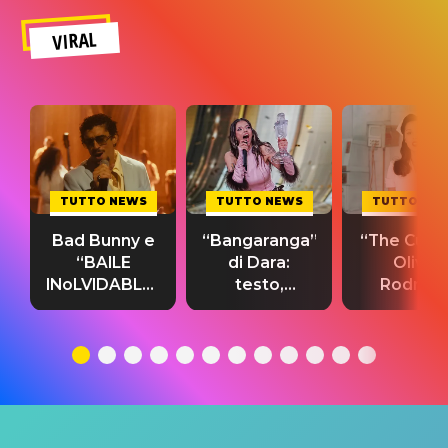
VIRAL
TUTTO NEWS
TUTTO NEWS
TUTTO NE
Bad Bunny e
“Bangaranga”
“The Cure”
“BAILE
di Dara:
Olivia
INoLVIDABLE”:
testo,
Rodrigo
testo,
traduzione e
testo,
traduzione e
significato
traduzion
significato
del singolo
significa