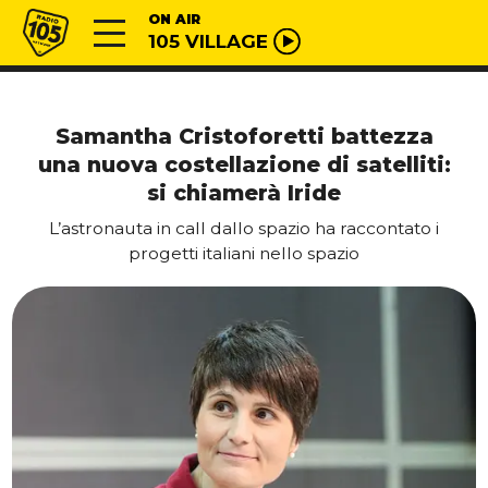
Vai al contenuto
Radio 105
ON AIR
105 VILLAGE
Samantha Cristoforetti battezza
una nuova costellazione di satelliti:
si chiamerà Iride
L’astronauta in call dallo spazio ha raccontato i
progetti italiani nello spazio