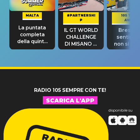
MALTA
#PARTNERSHI
105 TAKE
P
AWAY
La puntata
IL GT WORLD
Bresh: "I
completa
CHALLENGE
sentime
della quinta
DI MISANO si
non si pr
tappa
riconferma
fino alla n
un GRANDE
prima"
SUCCESSO!
RADIO 105 SEMPRE CON TE!
SCARICA L'APP
disponibile su