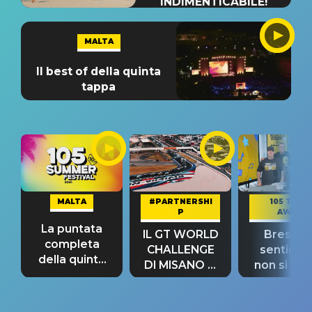
INDIMENTICABILE!
MALTA
Il best of della quinta
tappa
MALTA
#PARTNERSHI
105 TAKE
P
AWAY
La puntata
IL GT WORLD
Bresh: "I
completa
CHALLENGE
sentime
della quinta
DI MISANO si
non si pr
tappa
riconferma
fino alla n
un GRANDE
prima"
SUCCESSO!