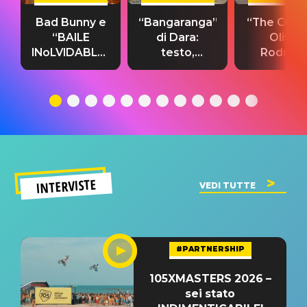
Bad Bunny e
“Bangaranga”
“The Cure”
“BAILE
di Dara:
Olivia
INoLVIDABLE”:
testo,
Rodrigo
testo,
traduzione e
testo,
traduzione e
significato
traduzion
significato
del singolo
significa
INTERVISTE
VEDI TUTTE
#PARTNERSHIP
105XMASTERS 2026 –
sei stato