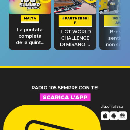
MALTA
#PARTNERSHI
105 TAKE
P
AWAY
La puntata
IL GT WORLD
Bresh: "I
completa
CHALLENGE
sentime
della quinta
DI MISANO si
non si pr
tappa
riconferma
fino alla n
un GRANDE
prima"
SUCCESSO!
RADIO 105 SEMPRE CON TE!
SCARICA L'APP
disponibile su