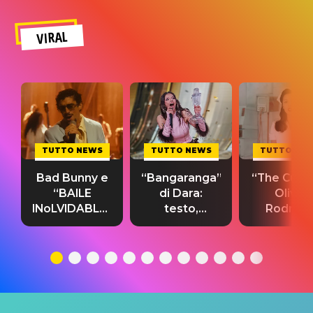
VIRAL
TUTTO NEWS
TUTTO NEWS
TUTTO NE
Bad Bunny e
“Bangaranga”
“The Cure”
“BAILE
di Dara:
Olivia
INoLVIDABLE”:
testo,
Rodrigo
testo,
traduzione e
testo,
traduzione e
significato
traduzion
significato
del singolo
significa