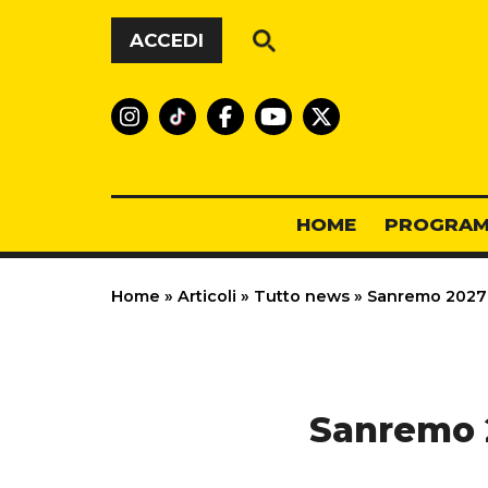
Vai al contenuto
ACCEDI
HOME
PROGRAM
Home
»
Articoli
»
Tutto news
»
Sanremo 2027: 
Sanremo 2