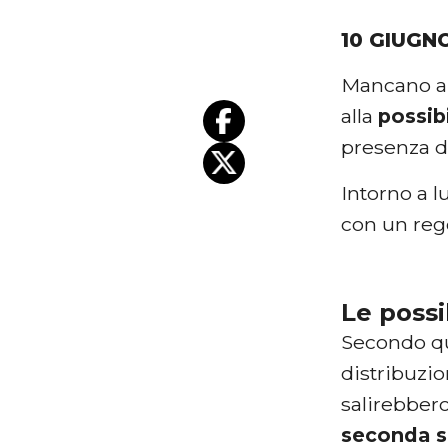
10 GIUGN
Mancano an
alla
possibi
presenza 
Intorno a 
con un reg
Le possi
Secondo qu
distribuzi
salirebbero
seconda s