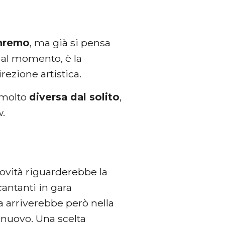
anremo
, ma già si pensa
 al momento, è la
irezione artistica.
 molto
diversa dal solito
,
w.
novità riguarderebbe la
 cantanti in gara
sa arriverebbe però nella
i nuovo. Una scelta