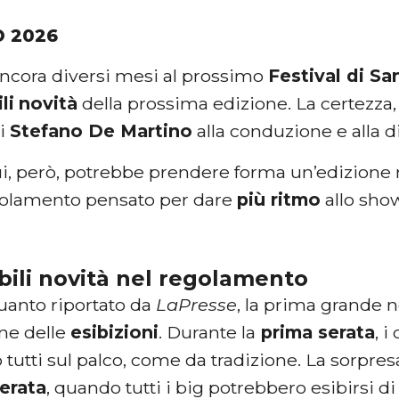
O 2026
cora diversi mesi al prossimo
Festival di S
li
novità
della prossima edizione. La certezza,
di
Stefano De Martino
alla conduzione e alla d
lui, però, potrebbe prendere forma un’edizione
olamento pensato per dare
più ritmo
allo sho
bili novità nel regolamento
anto riportato da
LaPresse
, la prima grande 
one delle
esibizioni
. Durante la
prima serata
, i
 tutti sul palco, come da tradizione. La sorpre
erata
, quando tutti i big potrebbero esibirsi d