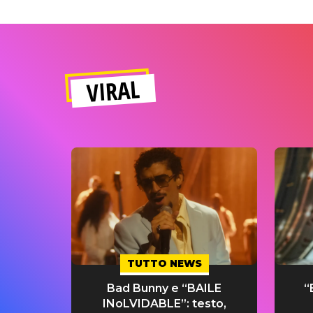
VIRAL
TUTTO NEWS
Bad Bunny e “BAILE
“
INoLVIDABLE”: testo,