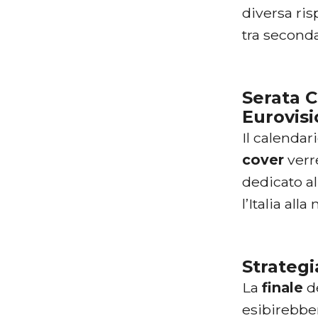
diversa ris
tra seconda
Serata C
Eurovisi
Il calendar
cover
verr
dedicato a
l’Italia al
Strategi
La
finale
de
esibirebber