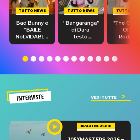
TUTTO NEWS
TUTTO NEWS
TUTTO NE
Bad Bunny e
“Bangaranga”
“The Cure”
“BAILE
di Dara:
Olivia
INoLVIDABLE”:
testo,
Rodrigo
testo,
traduzione e
testo,
traduzione e
significato
traduzion
significato
del singolo
significa
INTERVISTE
VEDI TUTTE
#PARTNERSHIP
105XMASTERS 2026 –