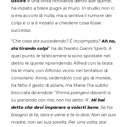
uscire
e una volta ritrovatosi dietro alle quinte,
ha iniziato a tirare pugni al muro. In studio non ci
si era accorti di nulla, ma si sentiva il rumore dei
colpi e ci si è iniziato a chiedere cosa fosse
successo.
“
Che cosa sta succedendo? È inciampato?
Ah no,
sta tirando colpi
” ha dichiarato Gianni Sperti. A
quel punto le telecamere si sono spostate nel
dietro le quinte riprendendo Alfred con la testa
tra le mani, con Alfonso vicino nel tentativo di
consolarlo. Anna, vedendolo così giù di morale,
ha fatto il gesto di alzarsi, ma Maria l’ha subito
bloccata dicendole: “
Prima piangevi davanti a
lui parlando con me, non ha detto ‘A’.
Mi hai
detto che devi imparare a volerti bene
. Se ha
bisogno di te, alza e viene e te lo dice. Non sei sua
madre, non sei sua sorella. Per una volta, stai