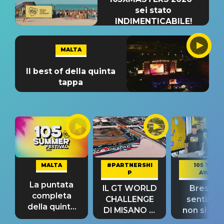
sei stato
INDIMENTICABILE!
MALTA
Il best of della quinta
tappa
MALTA
#PARTNERSHI
105 TAKE
P
AWAY
La puntata
IL GT WORLD
Bresh: "I
completa
CHALLENGE
sentime
della quinta
DI MISANO si
non si pr
tappa
riconferma
fino alla n