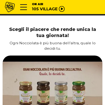
Vai al contenuto
Radio 105
ON AIR
105 VILLAGE
Scegli il piacere che rende unica la
tua giornata!
Ogni Nocciolata è più buona dell’altra, quale lo
decidi tu.