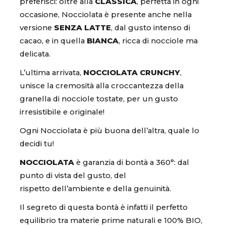
preferisci: oltre alla
CLASSICA
, perfetta in ogni
occasione, Nocciolata è presente anche nella
versione
SENZA LATTE
, dal gusto intenso di
cacao, e in quella
BIANCA
, ricca di nocciole ma
delicata.
L’ultima arrivata,
NOCCIOLATA CRUNCHY
,
unisce la cremosità alla croccantezza della
granella di nocciole tostate, per un gusto
irresistibile e originale!
Ogni Nocciolata è più buona dell’altra, quale lo
decidi tu!
NOCCIOLATA
è garanzia di bontà a 360°: dal
punto di vista del gusto, del
rispetto dell’ambiente e della ​genuinità.
Il segreto di questa bontà è infatti il perfetto
equilibrio tra materie prime naturali e 100% BIO,