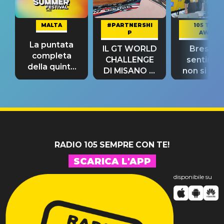
MALTA
#PARTNERSHI
105 TAKE
P
AWAY
La puntata
IL GT WORLD
Bresh: "I
completa
CHALLENGE
sentime
della quinta
DI MISANO si
non si pr
tappa
riconferma
fino alla n
un GRANDE
prima"
SUCCESSO!
RADIO 105 SEMPRE CON TE!
SCARICA L'APP
disponibile su