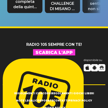
completa
CHALLENGE
sentime
della quinta
DI MISANO si
non si pr
tappa
riconferma
fino alla n
un GRANDE
prima"
SUCCESSO!
RADIO 105 SEMPRE CON TE!
SCARICA L'APP
disponibile su
REGOLAMENTI CONCORSI
REGOLAMENTI GIOCHI LIBERI
NOTE LEGALI
CORPORATE
CONTATTI
PRIVACY POLICY
COOKIE POLICY