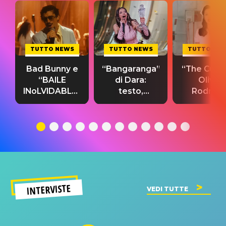
TUTTO NEWS
TUTTO NEWS
TUTTO NE
Bad Bunny e
“Bangaranga”
“The Cure”
“BAILE
di Dara:
Olivia
INoLVIDABLE”:
testo,
Rodrigo
testo,
traduzione e
testo,
traduzione e
significato
traduzion
significato
del singolo
significa
INTERVISTE
VEDI TUTTE