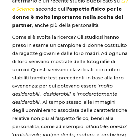
affermarlo è un recente studio pubblicato su
Liv
e Science
secondo cui
l’aspetto fisico per le
donne è molto importante nella scelta del
partner
, anche più della personalità.
Come si è svolta la ricerca? Gli studiosi hanno
preso in esame un campione di donne costituito
da ragazze giovani e dalle loro madri. Ad ognuna
di loro venivano mostrate delle fotografie di
uomini. Questi venivano classificati, con criteri
stabiliti tramite test precedenti, in base alla loro
avvenenza: per cui potevano essere ‘
molto
desiderabili
‘, ‘
desiderabili
‘ e ‘
moderatamente
desiderabili
‘. Al tempo stesso, alle immagini
degli uomini erano associate delle caratteristiche
relative non più all’aspetto fisico, bensì alla
personalità, come ad esempio ‘
affidabile, onesto
’,
‘
amichevole, indipendente, maturo
’ e ‘
ambizioso,