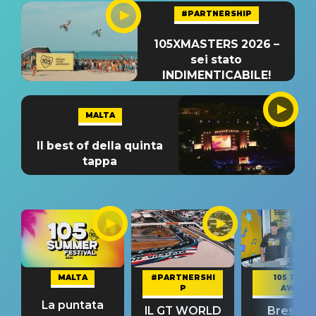
#PARTNERSHIP
105XMASTERS 2026 –
sei stato
INDIMENTICABILE!
MALTA
Il best of della quinta
tappa
MALTA
#PARTNERSHI
105 TAKE
P
AWAY
La puntata
IL GT WORLD
Bresh: "I