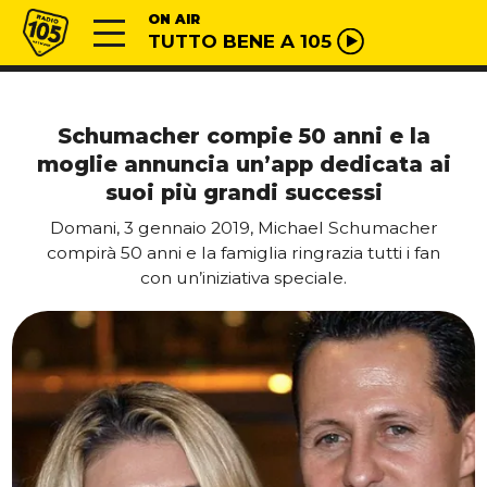
Vai al contenuto
Radio 105
ON AIR
TUTTO BENE A 105
Schumacher compie 50 anni e la
moglie annuncia un’app dedicata ai
suoi più grandi successi
Domani, 3 gennaio 2019, Michael Schumacher
compirà 50 anni e la famiglia ringrazia tutti i fan
con un’iniziativa speciale.