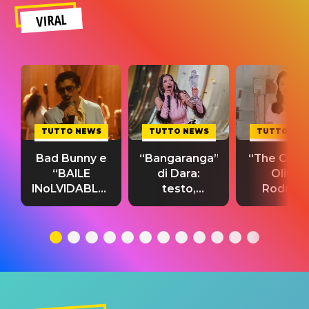
VIRAL
TUTTO NEWS
TUTTO NEWS
TUTTO NE
Bad Bunny e
“Bangaranga”
“The Cure”
“BAILE
di Dara:
Olivia
INoLVIDABLE”:
testo,
Rodrigo
testo,
traduzione e
testo,
traduzione e
significato
traduzion
significato
del singolo
significa