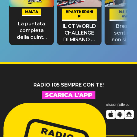
MALTA
#PARTNERSHI
105 TAKE
P
AWAY
La puntata
IL GT WORLD
Bresh: "I
completa
CHALLENGE
sentime
della quinta
DI MISANO si
non si pr
tappa
riconferma
fino alla n
un GRANDE
prima"
SUCCESSO!
RADIO 105 SEMPRE CON TE!
SCARICA L'APP
disponibile su