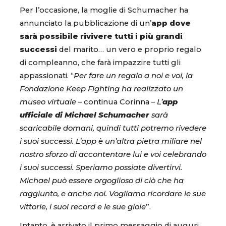
Per l’occasione, la moglie di Schumacher ha
annunciato la pubblicazione di un’
app dove
sarà possibile rivivere tutti i più grandi
successi
del marito… un vero e proprio regalo
di compleanno, che farà impazzire tutti gli
appassionati. “
Per fare un regalo a noi e voi, la
Fondazione Keep Fighting ha realizzato un
museo virtuale
– continua Corinna –
L’
app
ufficiale di Michael Schumacher
sarà
scaricabile domani, quindi tutti potremo rivedere
i suoi successi. L’app è un’altra pietra miliare nel
nostro sforzo di accontentare lui e voi celebrando
i suoi successi. Speriamo possiate divertirvi.
Michael può essere orgoglioso di ciò che ha
raggiunto, e anche noi. Vogliamo ricordare le sue
vittorie, i suoi record e le sue gioie
”.
Intanto, è arrivato il primo messaggio di auguri